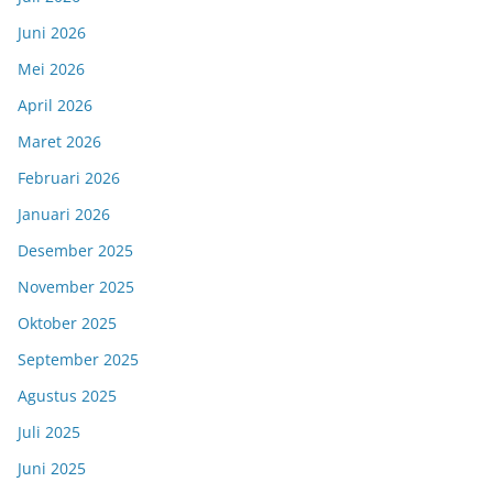
Juni 2026
Mei 2026
April 2026
Maret 2026
Februari 2026
Januari 2026
Desember 2025
November 2025
Oktober 2025
September 2025
Agustus 2025
Juli 2025
Juni 2025