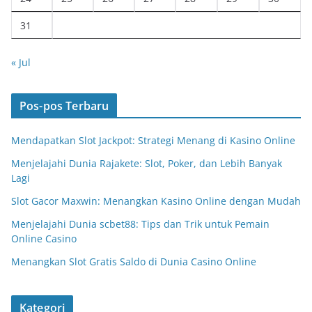
31
« Jul
Pos-pos Terbaru
Mendapatkan Slot Jackpot: Strategi Menang di Kasino Online
Menjelajahi Dunia Rajakete: Slot, Poker, dan Lebih Banyak
Lagi
Slot Gacor Maxwin: Menangkan Kasino Online dengan Mudah
Menjelajahi Dunia scbet88: Tips dan Trik untuk Pemain
Online Casino
Menangkan Slot Gratis Saldo di Dunia Casino Online
Kategori