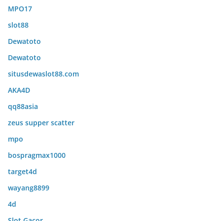
MPO17
slot88
Dewatoto
Dewatoto
situsdewaslot88.com
AKA4D
qq88asia
zeus supper scatter
mpo
bospragmax1000
target4d
wayang8899
4d
Slot Gacor