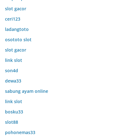
slot gacor
ceri123
ladangtoto
osototo slot
slot gacor
link slot
son4d
dewa33
sabung ayam online
link slot
bosku33
slot88
pohonemas33