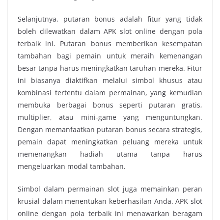
Selanjutnya, putaran bonus adalah fitur yang tidak
boleh dilewatkan dalam APK slot online dengan pola
terbaik ini. Putaran bonus memberikan kesempatan
tambahan bagi pemain untuk meraih kemenangan
besar tanpa harus meningkatkan taruhan mereka. Fitur
ini biasanya diaktifkan melalui simbol khusus atau
kombinasi tertentu dalam permainan, yang kemudian
membuka berbagai bonus seperti putaran gratis,
multiplier, atau mini-game yang menguntungkan.
Dengan memanfaatkan putaran bonus secara strategis,
pemain dapat meningkatkan peluang mereka untuk
memenangkan hadiah utama tanpa harus
mengeluarkan modal tambahan.
Simbol dalam permainan slot juga memainkan peran
krusial dalam menentukan keberhasilan Anda. APK slot
online dengan pola terbaik ini menawarkan beragam