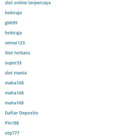
slot online terpercaya
hokiraja
gbk99
hokiraja
semar123
Slot terbaru
super33
slot mania
maha168
maha168
maha168
Daftar Depoxito
Pin188
otp777