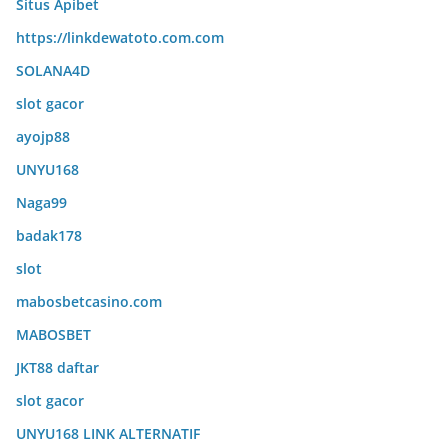
Situs Apibet
https://linkdewatoto.com.com
SOLANA4D
slot gacor
ayojp88
UNYU168
Naga99
badak178
slot
mabosbetcasino.com
MABOSBET
JKT88 daftar
slot gacor
UNYU168 LINK ALTERNATIF