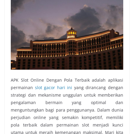
APK Slot Online Dengan Pola Terbaik adalah aplikasi
permainan
slot gacor hari ini
yang dirancang dengan
strategi dan mekanisme unggulan untuk memberikan
pengalaman bermain yang optimal dan
menguntungkan bagi para penggunanya. Dalam dunia
perjudian online yang semakin kompetitif, memiliki
pola terbaik dalam permainan slot menjadi kunci
utama untuk meraih kemenangan maksimal. Mari kita