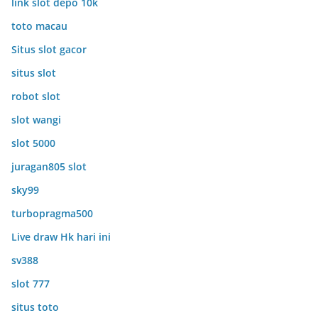
link slot depo 10k
toto macau
Situs slot gacor
situs slot
robot slot
slot wangi
slot 5000
juragan805 slot
sky99
turbopragma500
Live draw Hk hari ini
sv388
slot 777
situs toto