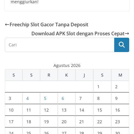
menggiurkan!
Freechip Slot Gacor Tanpa Deposit
Download APK Slot dengan Proses Cepat
Agustus 2026
S
S
R
K
J
S
M
1
2
3
4
5
6
7
8
9
10
11
12
13
14
15
16
17
18
19
20
21
22
23
24
25
26
27
28
29
30