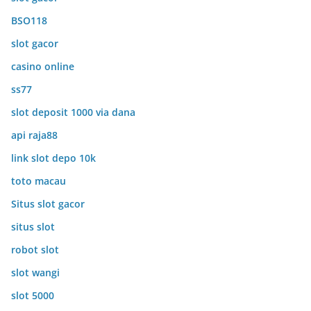
BSO118
slot gacor
casino online
ss77
slot deposit 1000 via dana
api raja88
link slot depo 10k
toto macau
Situs slot gacor
situs slot
robot slot
slot wangi
slot 5000