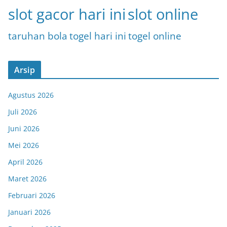
slot gacor hari ini
slot online
taruhan bola
togel hari ini
togel online
Arsip
Agustus 2026
Juli 2026
Juni 2026
Mei 2026
April 2026
Maret 2026
Februari 2026
Januari 2026