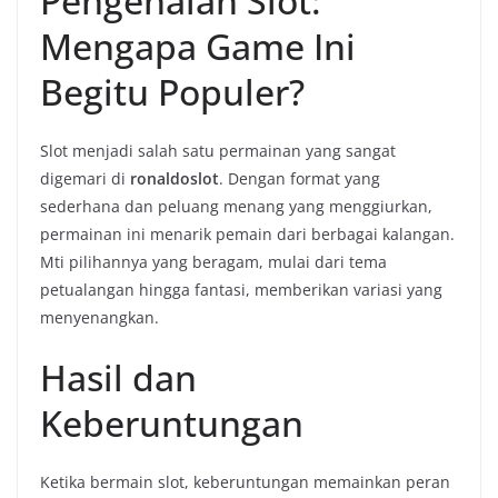
Pengenalan Slot:
Mengapa Game Ini
Begitu Populer?
Slot menjadi salah satu permainan yang sangat
digemari di
ronaldoslot
. Dengan format yang
sederhana dan peluang menang yang menggiurkan,
permainan ini menarik pemain dari berbagai kalangan.
Mti pilihannya yang beragam, mulai dari tema
petualangan hingga fantasi, memberikan variasi yang
menyenangkan.
Hasil dan
Keberuntungan
Ketika bermain slot, keberuntungan memainkan peran