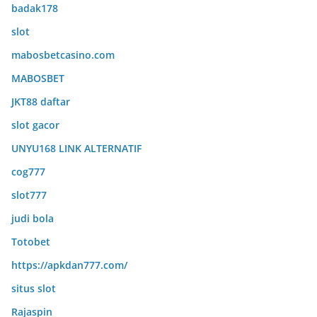
badak178
slot
mabosbetcasino.com
MABOSBET
JKT88 daftar
slot gacor
UNYU168 LINK ALTERNATIF
cog777
slot777
judi bola
Totobet
https://apkdan777.com/
situs slot
Rajaspin