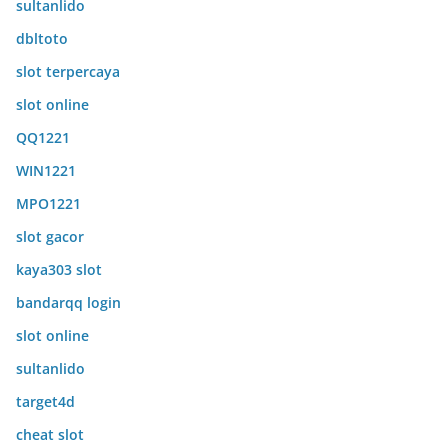
sultanlido
dbltoto
slot terpercaya
slot online
QQ1221
WIN1221
MPO1221
slot gacor
kaya303 slot
bandarqq login
slot online
sultanlido
target4d
cheat slot