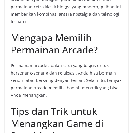
permainan retro klasik hingga yang modern, pilihan ini
memberikan kombinasi antara nostalgia dan teknologi
terbaru.
Mengapa Memilih
Permainan Arcade?
Permainan arcade adalah cara yang bagus untuk
bersenang-senang dan relaksasi. Anda bisa bermain
sendiri atau bersaing dengan teman. Selain itu, banyak
permainan arcade memiliki hadiah menarik yang bisa
Anda menangkan.
Tips dan Trik untuk
Menangkan Game di