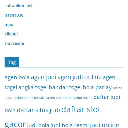
sultanlido link
istana338
mpo
kilo303
slot resmi
Tag
agen judi
agen judi online
agen bola
agen
togel
angka togel
bandar togel
bola parlay
casino
daftar judi
dadu
casino online terbaik
casino slot
daftar casino online
daftar slot
daftar situs judi
bola
gacor
judi online
judi bola
judi bola resmi