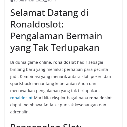
25 Desember 2025
admin
Selamat Datang di
Ronaldoslot:
Pengalaman Bermain
yang Tak Terlupakan
Di dunia game online,
ronaldoslot
hadir sebagai
bintang baru yang memikat perhatian para pecinta
judi. Kombinasi yang menarik antara slot, poker, dan
sportsbook menantang keberanian Anda dan
menawarkan pengalaman yang tak terlupakan.
ronaldoslot
Mari kita eksplor bagaimana
ronaldoslot
dapat membawa Anda ke puncak kesenangan dan
adrenalin.