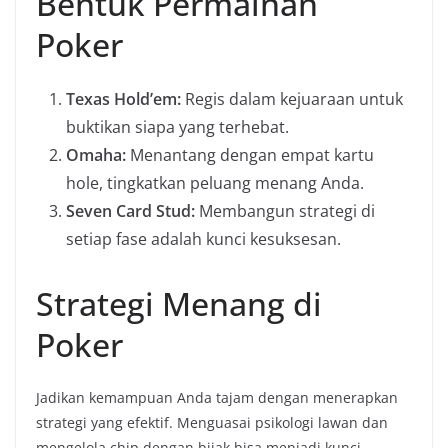
Bentuk Permainan
Poker
Texas Hold’em:
Regis dalam kejuaraan untuk
buktikan siapa yang terhebat.
Omaha:
Menantang dengan empat kartu
hole, tingkatkan peluang menang Anda.
Seven Card Stud:
Membangun strategi di
setiap fase adalah kunci kesuksesan.
Strategi Menang di
Poker
Jadikan kemampuan Anda tajam dengan menerapkan
strategi yang efektif. Menguasai psikologi lawan dan
mengelola chip dengan bijak bisa menjadi kunci