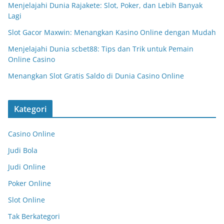
Menjelajahi Dunia Rajakete: Slot, Poker, dan Lebih Banyak
Lagi
Slot Gacor Maxwin: Menangkan Kasino Online dengan Mudah
Menjelajahi Dunia scbet88: Tips dan Trik untuk Pemain
Online Casino
Menangkan Slot Gratis Saldo di Dunia Casino Online
Kategori
Casino Online
Judi Bola
Judi Online
Poker Online
Slot Online
Tak Berkategori