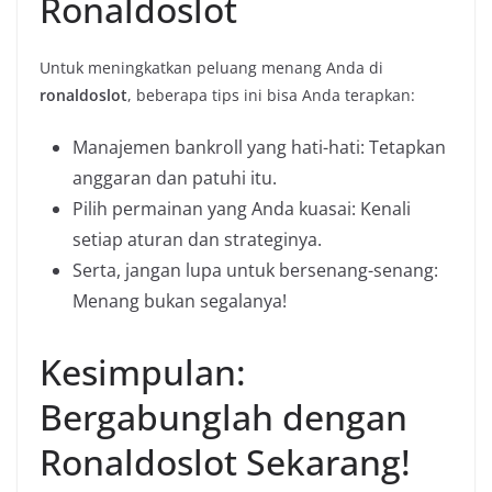
Ronaldoslot
Untuk meningkatkan peluang menang Anda di
ronaldoslot
, beberapa tips ini bisa Anda terapkan:
Manajemen bankroll yang hati-hati: Tetapkan
anggaran dan patuhi itu.
Pilih permainan yang Anda kuasai: Kenali
setiap aturan dan strateginya.
Serta, jangan lupa untuk bersenang-senang:
Menang bukan segalanya!
Kesimpulan:
Bergabunglah dengan
Ronaldoslot Sekarang!