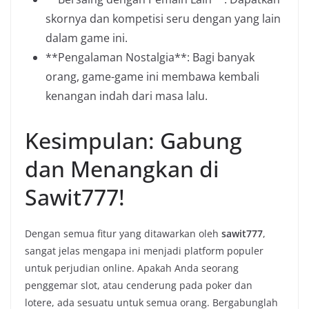
skornya dan kompetisi seru dengan yang lain
dalam game ini.
**Pengalaman Nostalgia**: Bagi banyak
orang, game-game ini membawa kembali
kenangan indah dari masa lalu.
Kesimpulan: Gabung
dan Menangkan di
Sawit777!
Dengan semua fitur yang ditawarkan oleh
sawit777
,
sangat jelas mengapa ini menjadi platform populer
untuk perjudian online. Apakah Anda seorang
penggemar slot, atau cenderung pada poker dan
lotere, ada sesuatu untuk semua orang. Bergabunglah