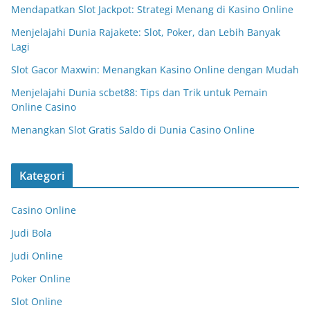
Mendapatkan Slot Jackpot: Strategi Menang di Kasino Online
Menjelajahi Dunia Rajakete: Slot, Poker, dan Lebih Banyak
Lagi
Slot Gacor Maxwin: Menangkan Kasino Online dengan Mudah
Menjelajahi Dunia scbet88: Tips dan Trik untuk Pemain
Online Casino
Menangkan Slot Gratis Saldo di Dunia Casino Online
Kategori
Casino Online
Judi Bola
Judi Online
Poker Online
Slot Online