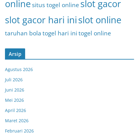
online
slot gacor
situs togel online
slot gacor hari ini
slot online
taruhan bola
togel hari ini
togel online
Arsip
Agustus 2026
Juli 2026
Juni 2026
Mei 2026
April 2026
Maret 2026
Februari 2026