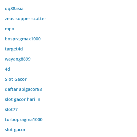
qq88asia
zeus supper scatter
mpo
bospragmax1000
target4d
wayang8899
4d
Slot Gacor
daftar apigacor88
slot gacor hari ini
slot77
turbopragma1000
slot gacor