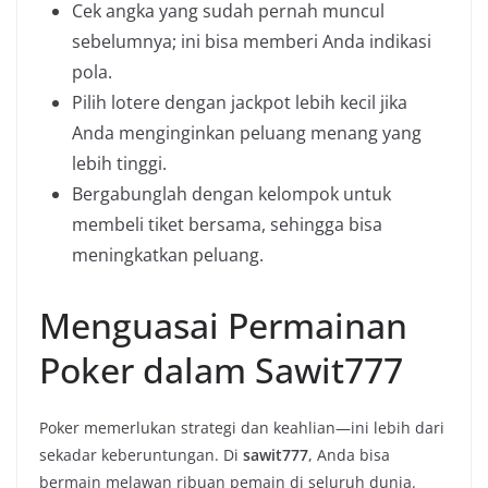
Cek angka yang sudah pernah muncul
sebelumnya; ini bisa memberi Anda indikasi
pola.
Pilih lotere dengan jackpot lebih kecil jika
Anda menginginkan peluang menang yang
lebih tinggi.
Bergabunglah dengan kelompok untuk
membeli tiket bersama, sehingga bisa
meningkatkan peluang.
Menguasai Permainan
Poker dalam Sawit777
Poker memerlukan strategi dan keahlian—ini lebih dari
sekadar keberuntungan. Di
sawit777
, Anda bisa
bermain melawan ribuan pemain di seluruh dunia.