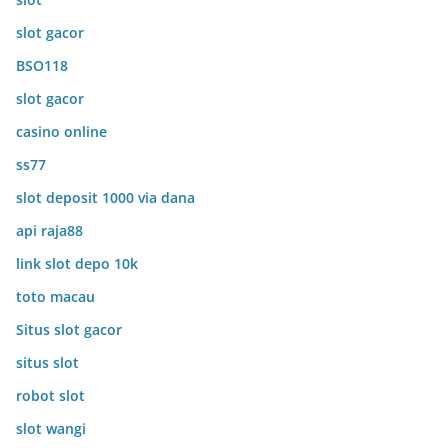
slot gacor
BSO118
slot gacor
casino online
ss77
slot deposit 1000 via dana
api raja88
link slot depo 10k
toto macau
Situs slot gacor
situs slot
robot slot
slot wangi