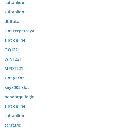
sultanlido
sultanlido
dbltoto
slot terpercaya
slot online
QQ1221
WIN1221
MPO1221
slot gacor
kaya303 slot
bandarqq login
slot online
sultanlido
target4d