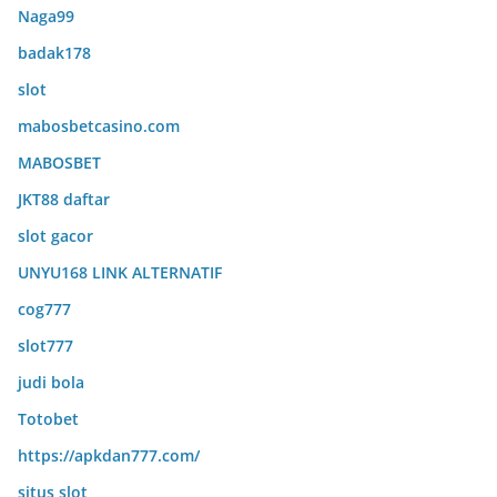
Naga99
badak178
slot
mabosbetcasino.com
MABOSBET
JKT88 daftar
slot gacor
UNYU168 LINK ALTERNATIF
cog777
slot777
judi bola
Totobet
https://apkdan777.com/
situs slot