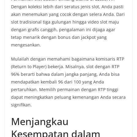
Dengan koleksi lebih dari seratus jenis slot, Anda pasti
akan menemukan yang cocok dengan selera Anda. Dari
slot tradisional tiga gulungan hingga video slot maju
dengan grafis canggih, pengalaman ini dijaga agar
tetap menarik dengan bonus dan jackpot yang
mengesankan.
Mulailah dengan memahami bagaimana komisaris RTP
(Return to Player) bekerja. Misalnya, slot dengan RTP
96% berarti bahwa dalam jangka panjang, Anda bisa
mendapatkan kembali 96 dari 100 yang Anda
pertaruhkan. Memilih permainan dengan RTP tinggi
dapat meningkatkan peluang kemenangan Anda secara
signifikan.
Menjangkau
Kesempatan dalam