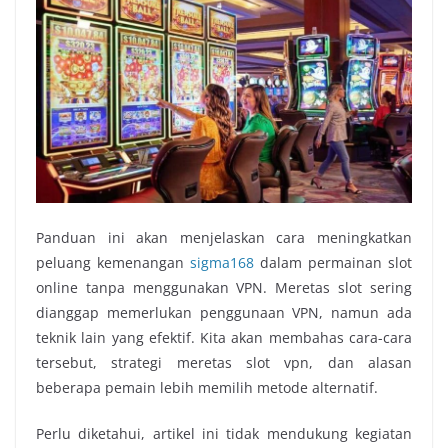
Panduan ini akan menjelaskan cara meningkatkan
peluang kemenangan
sigma168
dalam permainan slot
online tanpa menggunakan VPN. Meretas slot sering
dianggap memerlukan penggunaan VPN, namun ada
teknik lain yang efektif. Kita akan membahas cara-cara
tersebut, strategi meretas slot vpn, dan alasan
beberapa pemain lebih memilih metode alternatif.
Perlu diketahui, artikel ini tidak mendukung kegiatan