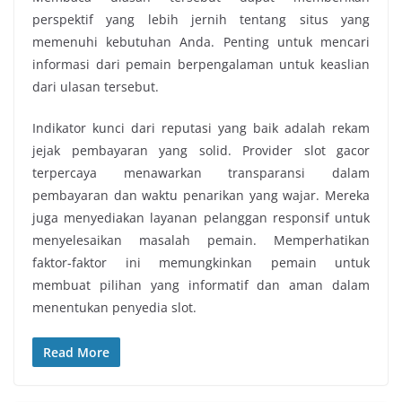
perspektif yang lebih jernih tentang situs yang
memenuhi kebutuhan Anda. Penting untuk mencari
informasi dari pemain berpengalaman untuk keaslian
dari ulasan tersebut.
Indikator kunci dari reputasi yang baik adalah rekam
jejak pembayaran yang solid. Provider slot gacor
terpercaya menawarkan transparansi dalam
pembayaran dan waktu penarikan yang wajar. Mereka
juga menyediakan layanan pelanggan responsif untuk
menyelesaikan masalah pemain. Memperhatikan
faktor-faktor ini memungkinkan pemain untuk
membuat pilihan yang informatif dan aman dalam
menentukan penyedia slot.
Read More