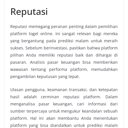
Reputasi
Reputasi memegang peranan penting dalam pemilihan
platform togel online. Ini sangat relevan bagi mereka
yang bergantung pada prediksi malam untuk meraih
sukses. Sebelum berinvestasi, pastikan bahwa platform
pilihan Anda memiliki reputasi baik dan dihargai di
pasaran. Analisis pasar keuangan bisa memberikan
wawasan tentang performa platform, memudahkan
pengambilan keputusan yang tepat.
Ulasan pengguna, keamanan transaksi, dan ketepatan
hasil adalah cerminan reputasi platform. Dalam
menganalisa pasar keuangan, cari informasi dari
sumber terpercaya untuk mengukur keandalan sebuah
platform. Hal ini akan membantu Anda menentukan
platform yang bisa diandalkan untuk prediksi malam