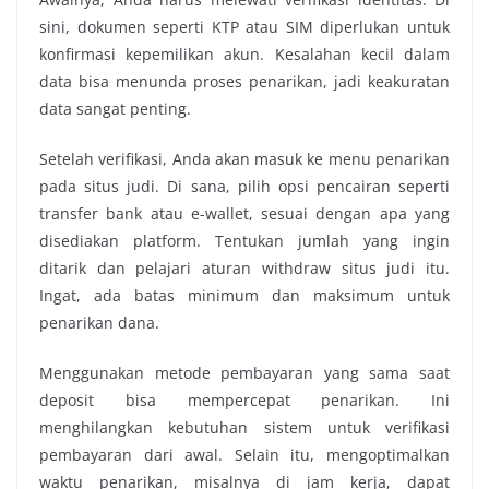
sini, dokumen seperti KTP atau SIM diperlukan untuk
konfirmasi kepemilikan akun. Kesalahan kecil dalam
data bisa menunda proses penarikan, jadi keakuratan
data sangat penting.
Setelah verifikasi, Anda akan masuk ke menu penarikan
pada situs judi. Di sana, pilih opsi pencairan seperti
transfer bank atau e-wallet, sesuai dengan apa yang
disediakan platform. Tentukan jumlah yang ingin
ditarik dan pelajari aturan withdraw situs judi itu.
Ingat, ada batas minimum dan maksimum untuk
penarikan dana.
Menggunakan metode pembayaran yang sama saat
deposit bisa mempercepat penarikan. Ini
menghilangkan kebutuhan sistem untuk verifikasi
pembayaran dari awal. Selain itu, mengoptimalkan
waktu penarikan, misalnya di jam kerja, dapat