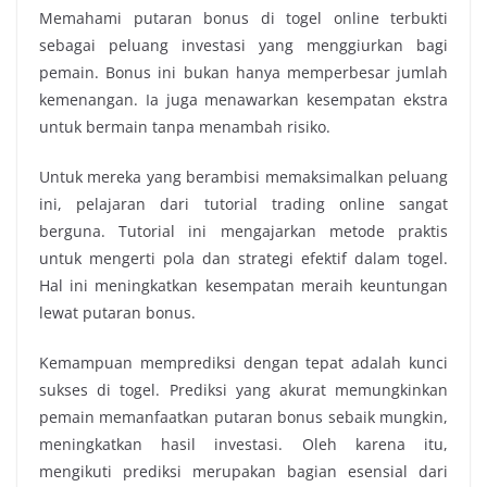
Memahami putaran bonus di togel online terbukti
sebagai peluang investasi yang menggiurkan bagi
pemain. Bonus ini bukan hanya memperbesar jumlah
kemenangan. Ia juga menawarkan kesempatan ekstra
untuk bermain tanpa menambah risiko.
Untuk mereka yang berambisi memaksimalkan peluang
ini, pelajaran dari tutorial trading online sangat
berguna. Tutorial ini mengajarkan metode praktis
untuk mengerti pola dan strategi efektif dalam togel.
Hal ini meningkatkan kesempatan meraih keuntungan
lewat putaran bonus.
Kemampuan memprediksi dengan tepat adalah kunci
sukses di togel. Prediksi yang akurat memungkinkan
pemain memanfaatkan putaran bonus sebaik mungkin,
meningkatkan hasil investasi. Oleh karena itu,
mengikuti prediksi merupakan bagian esensial dari