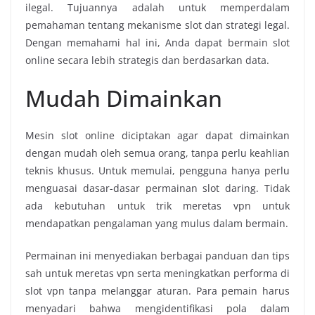
ilegal. Tujuannya adalah untuk memperdalam
pemahaman tentang mekanisme slot dan strategi legal.
Dengan memahami hal ini, Anda dapat bermain slot
online secara lebih strategis dan berdasarkan data.
Mudah Dimainkan
Mesin slot online diciptakan agar dapat dimainkan
dengan mudah oleh semua orang, tanpa perlu keahlian
teknis khusus. Untuk memulai, pengguna hanya perlu
menguasai dasar-dasar permainan slot daring. Tidak
ada kebutuhan untuk trik meretas vpn untuk
mendapatkan pengalaman yang mulus dalam bermain.
Permainan ini menyediakan berbagai panduan dan tips
sah untuk meretas vpn serta meningkatkan performa di
slot vpn tanpa melanggar aturan. Para pemain harus
menyadari bahwa mengidentifikasi pola dalam