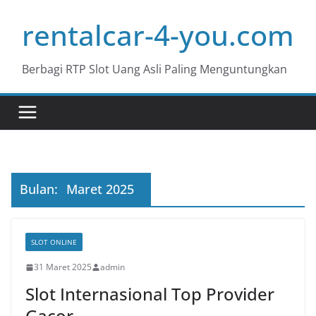
Skip
rentalcar-4-you.com
to
content
Berbagi RTP Slot Uang Asli Paling Menguntungkan
Bulan:
Maret 2025
SLOT ONLINE
31 Maret 2025
admin
Slot Internasional Top Provider
Gacor