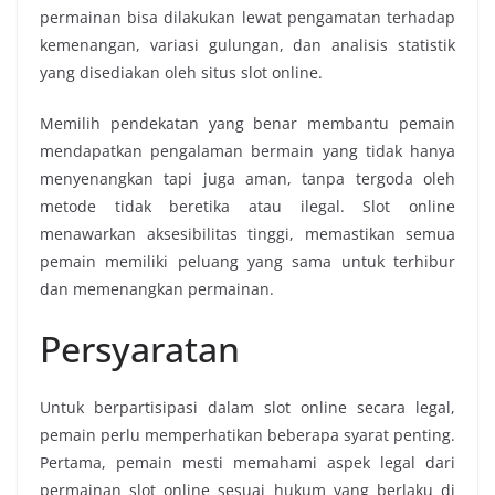
permainan bisa dilakukan lewat pengamatan terhadap
kemenangan, variasi gulungan, dan analisis statistik
yang disediakan oleh situs slot online.
Memilih pendekatan yang benar membantu pemain
mendapatkan pengalaman bermain yang tidak hanya
menyenangkan tapi juga aman, tanpa tergoda oleh
metode tidak beretika atau ilegal. Slot online
menawarkan aksesibilitas tinggi, memastikan semua
pemain memiliki peluang yang sama untuk terhibur
dan memenangkan permainan.
Persyaratan
Untuk berpartisipasi dalam slot online secara legal,
pemain perlu memperhatikan beberapa syarat penting.
Pertama, pemain mesti memahami aspek legal dari
permainan slot online sesuai hukum yang berlaku di