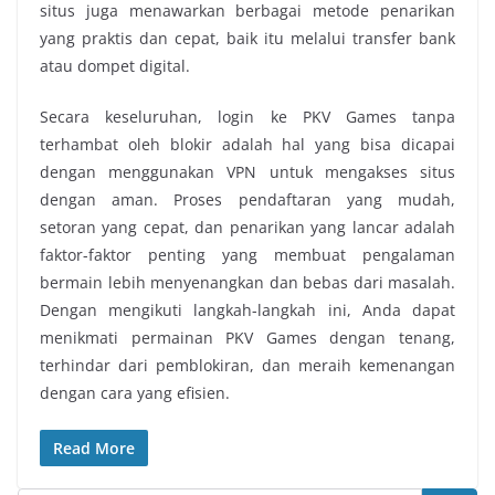
situs juga menawarkan berbagai metode penarikan
yang praktis dan cepat, baik itu melalui transfer bank
atau dompet digital.
Secara keseluruhan, login ke PKV Games tanpa
terhambat oleh blokir adalah hal yang bisa dicapai
dengan menggunakan VPN untuk mengakses situs
dengan aman. Proses pendaftaran yang mudah,
setoran yang cepat, dan penarikan yang lancar adalah
faktor-faktor penting yang membuat pengalaman
bermain lebih menyenangkan dan bebas dari masalah.
Dengan mengikuti langkah-langkah ini, Anda dapat
menikmati permainan PKV Games dengan tenang,
terhindar dari pemblokiran, dan meraih kemenangan
dengan cara yang efisien.
Read More