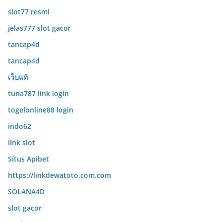
slot77 resmi
jelas777 slot gacor
tancap4d
tancap4d
เว็บแท้
tuna787 link login
togelonline88 login
indo62
link slot
Situs Apibet
https://linkdewatoto.com.com
SOLANA4D
slot gacor