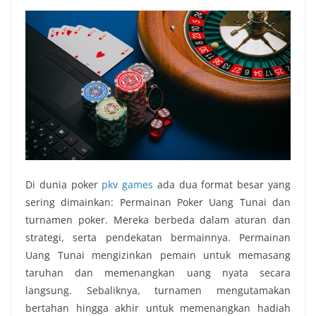
Di dunia poker
pkv games
ada dua format besar yang
sering dimainkan: Permainan Poker Uang Tunai dan
turnamen poker. Mereka berbeda dalam aturan dan
strategi, serta pendekatan bermainnya. Permainan
Uang Tunai mengizinkan pemain untuk memasang
taruhan dan memenangkan uang nyata secara
langsung. Sebaliknya, turnamen mengutamakan
bertahan hingga akhir untuk memenangkan hadiah