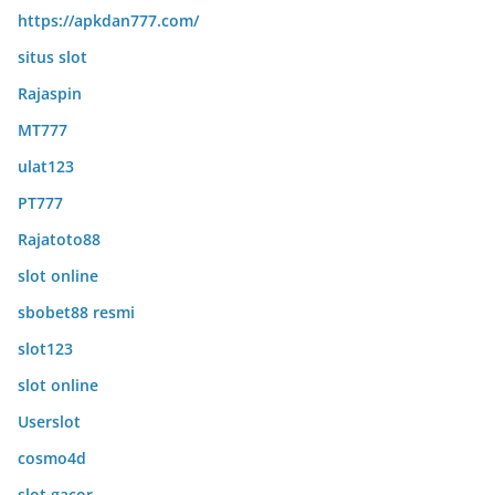
https://apkdan777.com/
situs slot
Rajaspin
MT777
ulat123
PT777
Rajatoto88
slot online
sbobet88 resmi
slot123
slot online
Userslot
cosmo4d
slot gacor