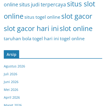
situs slot
online
situs judi terpercaya
online
slot gacor
situs togel online
slot gacor hari ini
slot online
taruhan bola
togel hari ini
togel online
Arsip
Agustus 2026
Juli 2026
Juni 2026
Mei 2026
April 2026
Maret 2026