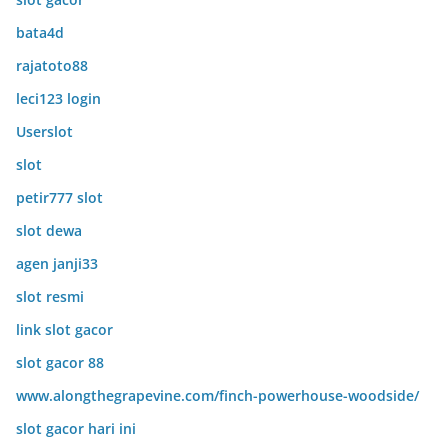
bata4d
rajatoto88
leci123 login
Userslot
slot
petir777 slot
slot dewa
agen janji33
slot resmi
link slot gacor
slot gacor 88
www.alongthegrapevine.com/finch-powerhouse-woodside/
slot gacor hari ini