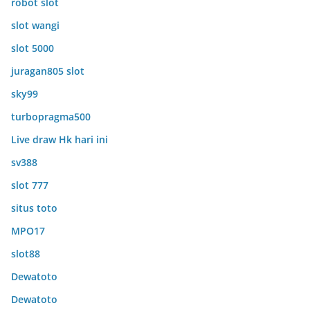
robot slot
slot wangi
slot 5000
juragan805 slot
sky99
turbopragma500
Live draw Hk hari ini
sv388
slot 777
situs toto
MPO17
slot88
Dewatoto
Dewatoto