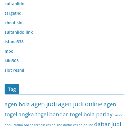
sultanlido
target4d
cheat slot
sultanlido link
istana338
mpo
kilo303
slot resmi
Tag
agen judi
agen judi online
agen bola
agen
togel
angka togel
bandar togel
bola parlay
casino
daftar judi
dadu
casino online terbaik
casino slot
daftar casino online