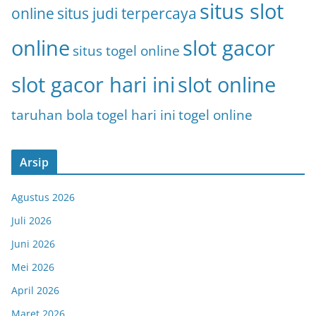
situs slot
online
situs judi terpercaya
online
slot gacor
situs togel online
slot gacor hari ini
slot online
taruhan bola
togel hari ini
togel online
Arsip
Agustus 2026
Juli 2026
Juni 2026
Mei 2026
April 2026
Maret 2026