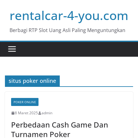
Skip
rentalcar-4-you.com
to
content
Berbagi RTP Slot Uang Asli Paling Menguntungkan
situs poker online
POKER ONLINE
8 Maret 2025
admin
Perbedaan Cash Game Dan
Turnamen Poker