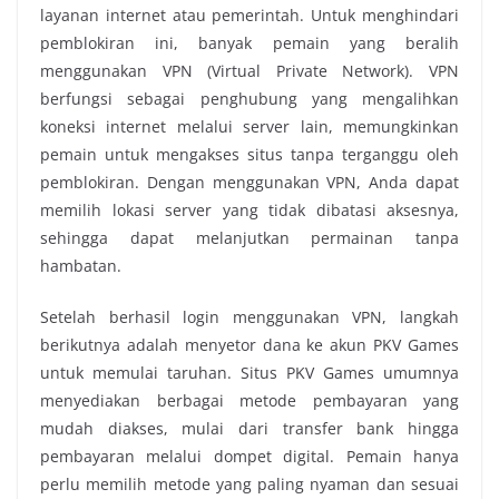
layanan internet atau pemerintah. Untuk menghindari
pemblokiran ini, banyak pemain yang beralih
menggunakan VPN (Virtual Private Network). VPN
berfungsi sebagai penghubung yang mengalihkan
koneksi internet melalui server lain, memungkinkan
pemain untuk mengakses situs tanpa terganggu oleh
pemblokiran. Dengan menggunakan VPN, Anda dapat
memilih lokasi server yang tidak dibatasi aksesnya,
sehingga dapat melanjutkan permainan tanpa
hambatan.
Setelah berhasil login menggunakan VPN, langkah
berikutnya adalah menyetor dana ke akun PKV Games
untuk memulai taruhan. Situs PKV Games umumnya
menyediakan berbagai metode pembayaran yang
mudah diakses, mulai dari transfer bank hingga
pembayaran melalui dompet digital. Pemain hanya
perlu memilih metode yang paling nyaman dan sesuai