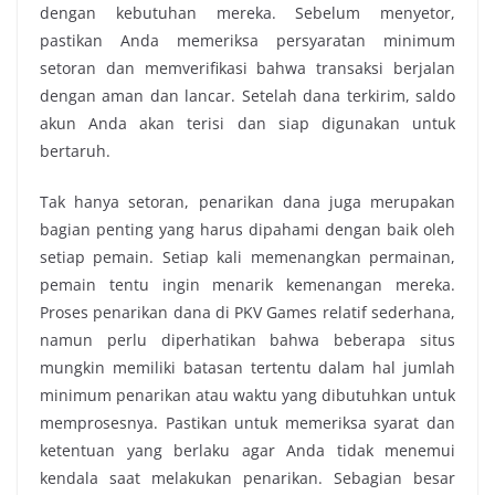
dengan kebutuhan mereka. Sebelum menyetor,
pastikan Anda memeriksa persyaratan minimum
setoran dan memverifikasi bahwa transaksi berjalan
dengan aman dan lancar. Setelah dana terkirim, saldo
akun Anda akan terisi dan siap digunakan untuk
bertaruh.
Tak hanya setoran, penarikan dana juga merupakan
bagian penting yang harus dipahami dengan baik oleh
setiap pemain. Setiap kali memenangkan permainan,
pemain tentu ingin menarik kemenangan mereka.
Proses penarikan dana di PKV Games relatif sederhana,
namun perlu diperhatikan bahwa beberapa situs
mungkin memiliki batasan tertentu dalam hal jumlah
minimum penarikan atau waktu yang dibutuhkan untuk
memprosesnya. Pastikan untuk memeriksa syarat dan
ketentuan yang berlaku agar Anda tidak menemui
kendala saat melakukan penarikan. Sebagian besar