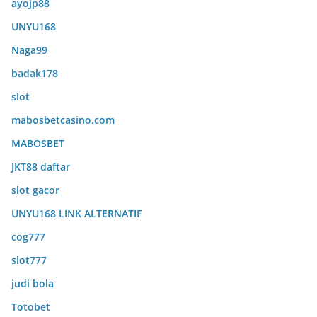
ayojp88
UNYU168
Naga99
badak178
slot
mabosbetcasino.com
MABOSBET
JKT88 daftar
slot gacor
UNYU168 LINK ALTERNATIF
cog777
slot777
judi bola
Totobet