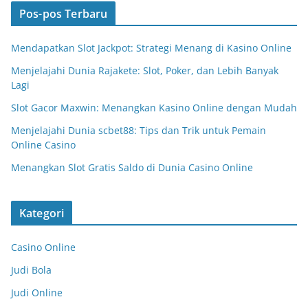
Pos-pos Terbaru
Mendapatkan Slot Jackpot: Strategi Menang di Kasino Online
Menjelajahi Dunia Rajakete: Slot, Poker, dan Lebih Banyak
Lagi
Slot Gacor Maxwin: Menangkan Kasino Online dengan Mudah
Menjelajahi Dunia scbet88: Tips dan Trik untuk Pemain
Online Casino
Menangkan Slot Gratis Saldo di Dunia Casino Online
Kategori
Casino Online
Judi Bola
Judi Online