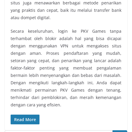
situs juga menawarkan berbagai metode penarikan
yang praktis dan cepat, baik itu melalui transfer bank
atau dompet digital.
Secara keseluruhan, login ke PKV Games tanpa
terhambat oleh blokir adalah hal yang bisa dicapai
dengan menggunakan VPN untuk mengakses situs
dengan aman. Proses pendaftaran yang mudah,
setoran yang cepat, dan penarikan yang lancar adalah
faktor-faktor penting yang membuat pengalaman
bermain lebih menyenangkan dan bebas dari masalah.
Dengan mengikuti langkah-langkah ini, Anda dapat
menikmati permainan PKV Games dengan tenang,
terhindar dari pemblokiran, dan meraih kemenangan
dengan cara yang efisien.
Read More