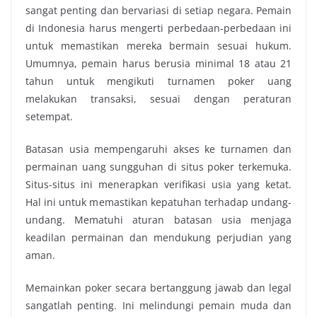
sangat penting dan bervariasi di setiap negara. Pemain
di Indonesia harus mengerti perbedaan-perbedaan ini
untuk memastikan mereka bermain sesuai hukum.
Umumnya, pemain harus berusia minimal 18 atau 21
tahun untuk mengikuti turnamen poker uang
melakukan transaksi, sesuai dengan peraturan
setempat.
Batasan usia mempengaruhi akses ke turnamen dan
permainan uang sungguhan di situs poker terkemuka.
Situs-situs ini menerapkan verifikasi usia yang ketat.
Hal ini untuk memastikan kepatuhan terhadap undang-
undang. Mematuhi aturan batasan usia menjaga
keadilan permainan dan mendukung perjudian yang
aman.
Memainkan poker secara bertanggung jawab dan legal
sangatlah penting. Ini melindungi pemain muda dan