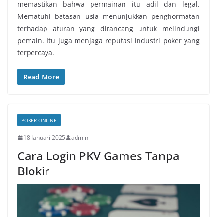
memastikan bahwa permainan itu adil dan legal.
Mematuhi batasan usia menunjukkan penghormatan
terhadap aturan yang dirancang untuk melindungi
pemain. Itu juga menjaga reputasi industri poker yang
terpercaya.
Read More
POKER ONLINE
18 Januari 2025
admin
Cara Login PKV Games Tanpa
Blokir