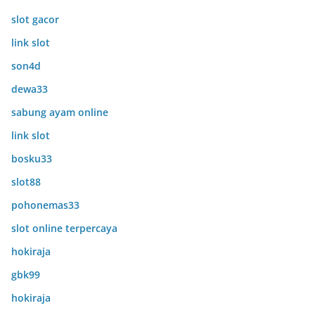
slot gacor
link slot
son4d
dewa33
sabung ayam online
link slot
bosku33
slot88
pohonemas33
slot online terpercaya
hokiraja
gbk99
hokiraja