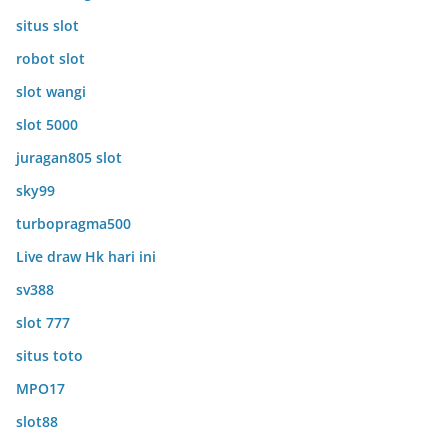
situs slot
robot slot
slot wangi
slot 5000
juragan805 slot
sky99
turbopragma500
Live draw Hk hari ini
sv388
slot 777
situs toto
MPO17
slot88