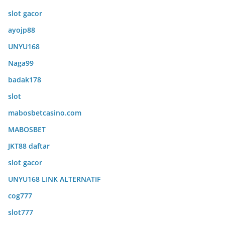
slot gacor
ayojp88
UNYU168
Naga99
badak178
slot
mabosbetcasino.com
MABOSBET
JKT88 daftar
slot gacor
UNYU168 LINK ALTERNATIF
cog777
slot777