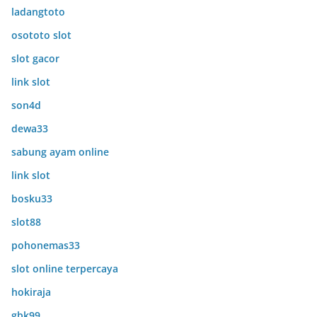
ladangtoto
osototo slot
slot gacor
link slot
son4d
dewa33
sabung ayam online
link slot
bosku33
slot88
pohonemas33
slot online terpercaya
hokiraja
gbk99