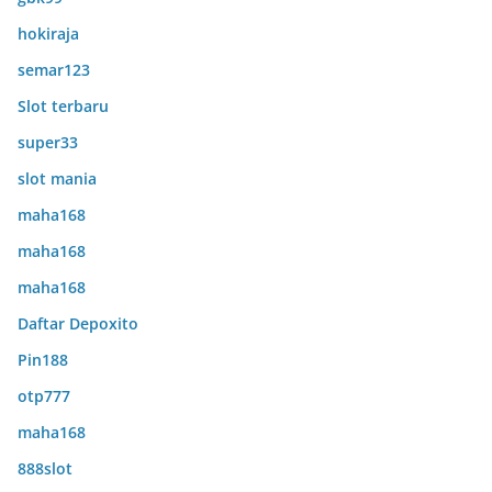
hokiraja
semar123
Slot terbaru
super33
slot mania
maha168
maha168
maha168
Daftar Depoxito
Pin188
otp777
maha168
888slot