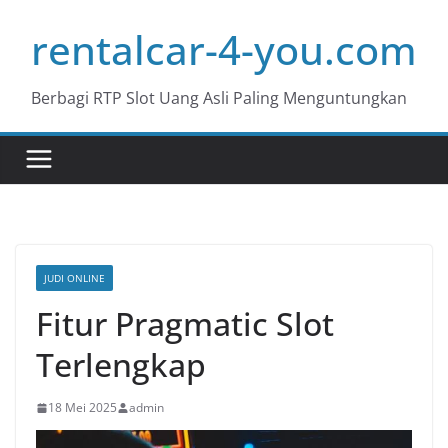
Skip
rentalcar-4-you.com
to
content
Berbagi RTP Slot Uang Asli Paling Menguntungkan
JUDI ONLINE
Fitur Pragmatic Slot
Terlengkap
18 Mei 2025
admin