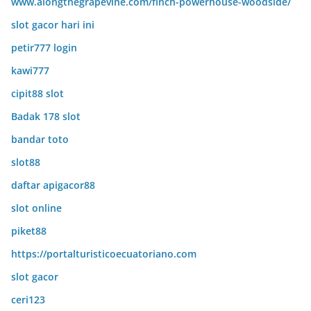
www.alongthegrapevine.com/finch-powerhouse-woodside/
slot gacor hari ini
petir777 login
kawi777
cipit88 slot
Badak 178 slot
bandar toto
slot88
daftar apigacor88
slot online
piket88
https://portalturisticoecuatoriano.com
slot gacor
ceri123