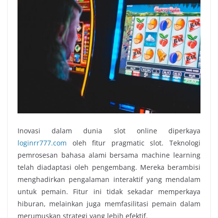
Inovasi dalam dunia slot online diperkaya
loginrr777.com
oleh fitur pragmatic slot. Teknologi
pemrosesan bahasa alami bersama machine learning
telah diadaptasi oleh pengembang. Mereka berambisi
menghadirkan pengalaman interaktif yang mendalam
untuk pemain. Fitur ini tidak sekadar memperkaya
hiburan, melainkan juga memfasilitasi pemain dalam
merumuskan strategi yang lebih efektif.