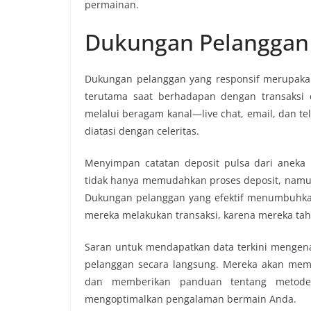
permainan.
Dukungan Pelanggan
Dukungan pelanggan yang responsif merupakan 
terutama saat berhadapan dengan transaksi 
melalui beragam kanal—live chat, email, dan t
diatasi dengan celeritas.
Menyimpan catatan deposit pulsa dari aneka
tidak hanya memudahkan proses deposit, nam
Dukungan pelanggan yang efektif menumbuhkan
mereka melakukan transaksi, karena mereka tah
Saran untuk mendapatkan data terkini mengen
pelanggan secara langsung. Mereka akan memb
dan memberikan panduan tentang metode 
mengoptimalkan pengalaman bermain Anda.