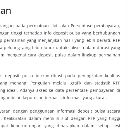
ran
nangan pada permainan slot ialah Persentase pembayaran,
ingan tinggi terhadap info deposit pulsa yang berhubungan
 permainan yang menjanjikan hasil yang lebih berarti. RTP
a peluang yang lebih luhur untuk sukses dalam durasi yang
 mengenai cara deposit pulsa dalam lingkup permainan
s deposit pulsa berkontribusi pada peningkatan kualitas
ang menang. Pengujian melalui grafik dan statistik RTP
ang ideal. Adanya akses ke data persentase pembayaran di
ngambilan keputusan berbasis informasi yang akurat.
yaran dengan penggunaan informasi deposit pulsa secara
n. Keakuratan dalam memilih slot dengan RTP yang tinggi
apai keberuntungan yang diharapkan dalam setiap sesi