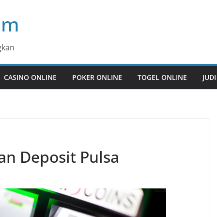
om
gkan
CASINO ONLINE
POKER ONLINE
TOGEL ONLINE
JUD
an Deposit Pulsa