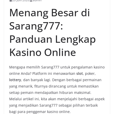
20 Juni 2026
admin
Menang Besar di
Sarang777:
Panduan Lengkap
Kasino Online
Mengapa memilih Sarang777 untuk pengalaman kasino
online Anda? Platform ini menawarkan
slot
, poker,
lottery
, dan banyak lagi. Dengan berbagai permainan
yang menarik, fiturnya dirancang untuk memastikan
setiap pemain mendapatkan hiburan maksimal.
Melalui artikel ini, kita akan menjelajahi berbagai aspek
yang menjadikan Sarang777 sebagai pilihan terbaik
bagi para penggemar kasino online.