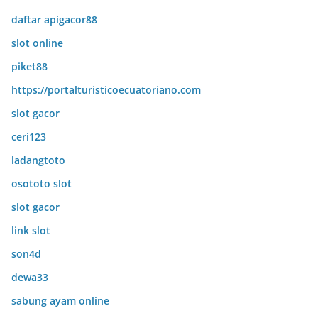
daftar apigacor88
slot online
piket88
https://portalturisticoecuatoriano.com
slot gacor
ceri123
ladangtoto
osototo slot
slot gacor
link slot
son4d
dewa33
sabung ayam online