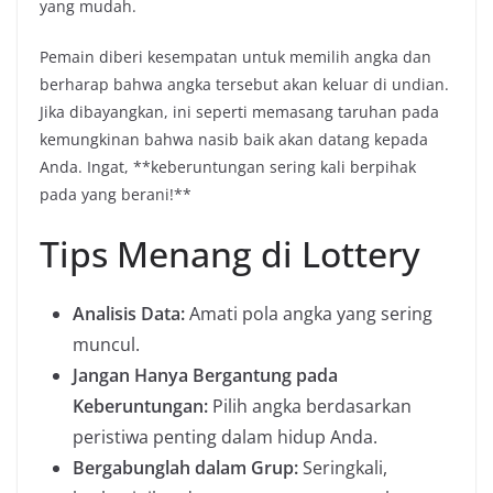
yang mudah.
Pemain diberi kesempatan untuk memilih angka dan
berharap bahwa angka tersebut akan keluar di undian.
Jika dibayangkan, ini seperti memasang taruhan pada
kemungkinan bahwa nasib baik akan datang kepada
Anda. Ingat, **keberuntungan sering kali berpihak
pada yang berani!**
Tips Menang di Lottery
Analisis Data:
Amati pola angka yang sering
muncul.
Jangan Hanya Bergantung pada
Keberuntungan:
Pilih angka berdasarkan
peristiwa penting dalam hidup Anda.
Bergabunglah dalam Grup:
Seringkali,