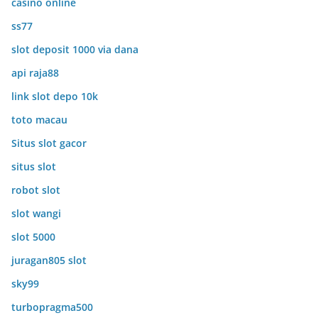
casino online
ss77
slot deposit 1000 via dana
api raja88
link slot depo 10k
toto macau
Situs slot gacor
situs slot
robot slot
slot wangi
slot 5000
juragan805 slot
sky99
turbopragma500