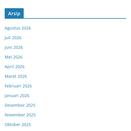
Arsip
Agustus 2026
Juli 2026
Juni 2026
Mei 2026
April 2026
Maret 2026
Februari 2026
Januari 2026
Desember 2025
November 2025
Oktober 2025