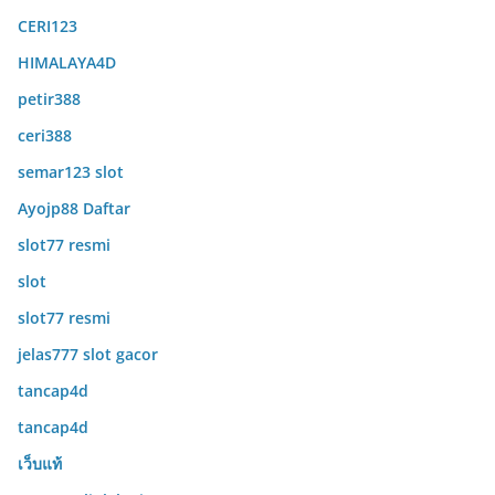
CERI123
HIMALAYA4D
petir388
ceri388
semar123 slot
Ayojp88 Daftar
slot77 resmi
slot
slot77 resmi
jelas777 slot gacor
tancap4d
tancap4d
เว็บแท้