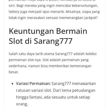
sini. Bagi mereka yang ingin mencoba keberuntungan,
lottery juga menjadi opsi menarik. Misalnya, siapa yang
tidak ingin merasakan sensasi memenangkan jackpot?
Keuntungan Bermain
Slot di Sarang777
Salah satu daya tarik utama Sarang777 adalah koleksi
permainan slot-nya. Slot adalah permainan yang
sederhana, namun bisa memberikan kemenangan
besar.
Variasi Permainan:
Sarang777 menawarkan
ratusan variasi slot. Dari tema petualangan
hingga fantasi, ada sesuatu untuk setiap
orang.