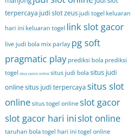
mahjong
judi slot
terpercaya
judi slot zeus
judi togel
keluaran
link slot gacor
hari ini
keluaran togel
pg soft
live judi bola
mix parlay
pragmatic play
prediksi bola
prediksi
situs judi
togel
situs judi bola
situs casino online
situs slot
online
situs judi terpercaya
online
slot gacor
situs togel online
slot gacor hari ini
slot online
taruhan bola
togel hari ini
togel online