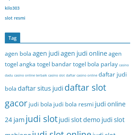
kilo303
slot resmi
Tag
agen judi
agen judi online
agen bola
agen
togel
angka togel
bandar togel
bola parlay
casino
daftar judi
dadu
casino online terbaik
casino slot
daftar casino online
daftar slot
daftar situs judi
bola
gacor
judi online
judi bola
judi bola resmi
judi slot
24 jam
judi slot demo
judi slot
judi slot online