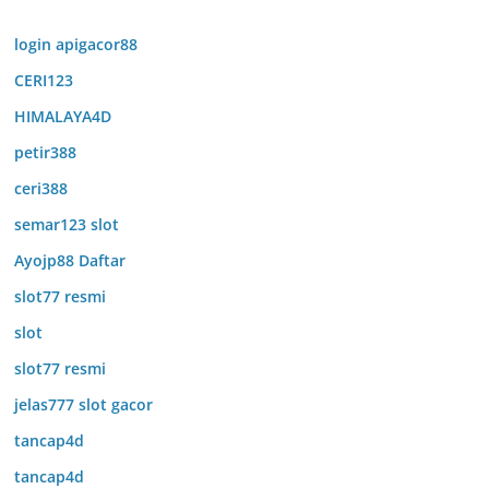
login apigacor88
CERI123
HIMALAYA4D
petir388
ceri388
semar123 slot
Ayojp88 Daftar
slot77 resmi
slot
slot77 resmi
jelas777 slot gacor
tancap4d
tancap4d