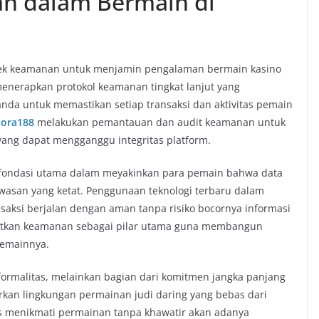
n dalam Bermain di
pek keamanan untuk menjamin pengalaman bermain kasino
 menerapkan protokol keamanan tingkat lanjut yang
ganda untuk memastikan setiap transaksi dan aktivitas pemain
lora188
melakukan pemantauan dan audit keamanan untuk
 yang dapat mengganggu integritas platform.
 fondasi utama dalam meyakinkan para pemain bahwa data
wasan yang ketat. Penggunaan teknologi terbaru dalam
saksi berjalan dengan aman tanpa risiko bocornya informasi
atkan keamanan sebagai pilar utama guna membangun
pemainnya.
ormalitas, melainkan bagian dari komitmen jangka panjang
kan lingkungan permainan judi daring yang bebas dari
s menikmati permainan tanpa khawatir akan adanya