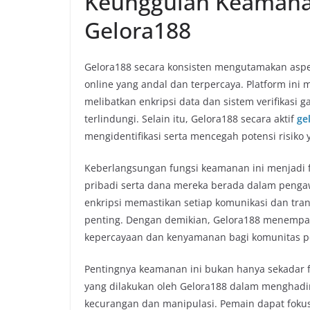
Keunggulan Keamana
Gelora188
Gelora188 secara konsisten mengutamakan as
online yang andal dan terpercaya. Platform ini
melibatkan enkripsi data dan sistem verifikasi 
terlindungi. Selain itu, Gelora188 secara aktif
ge
mengidentifikasi serta mencegah potensi risiko
Keberlangsungan fungsi keamanan ini menjadi
pribadi serta dana mereka berada dalam penga
enkripsi memastikan setiap komunikasi dan tran
penting. Dengan demikian, Gelora188 menemp
kepercayaan dan kenyamanan bagi komunitas 
Pentingnya keamanan ini bukan hanya sekadar f
yang dilakukan oleh Gelora188 dalam menghadir
kecurangan dan manipulasi. Pemain dapat foku