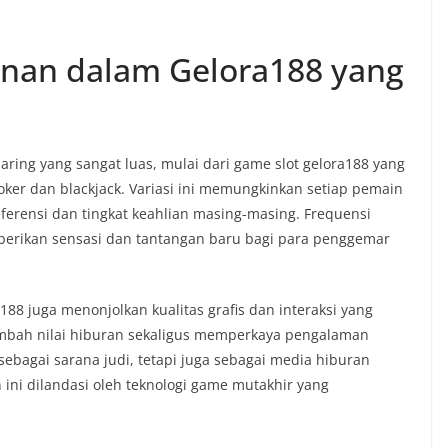
nan dalam Gelora188 yang
ing yang sangat luas, mulai dari game slot gelora188 yang
oker dan blackjack. Variasi ini memungkinkan setiap pemain
rensi dan tingkat keahlian masing-masing. Frequensi
erikan sensasi dan tantangan baru bagi para penggemar
88 juga menonjolkan kualitas grafis dan interaksi yang
mbah nilai hiburan sekaligus memperkaya pengalaman
sebagai sarana judi, tetapi juga sebagai media hiburan
ini dilandasi oleh teknologi game mutakhir yang
.