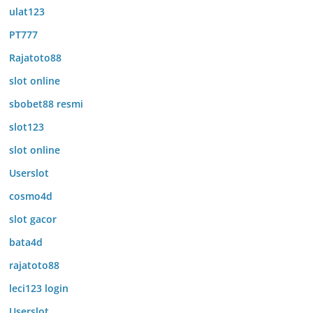
ulat123
PT777
Rajatoto88
slot online
sbobet88 resmi
slot123
slot online
Userslot
cosmo4d
slot gacor
bata4d
rajatoto88
leci123 login
Userslot