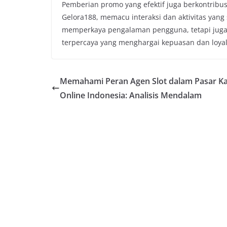
Pemberian promo yang efektif juga berkontrib
Gelora188, memacu interaksi dan aktivitas yang s
memperkaya pengalaman pengguna, tetapi juga 
terpercaya yang menghargai kepuasan dan loyal
Memahami Peran Agen Slot dalam Pasar K
Online Indonesia: Analisis Mendalam