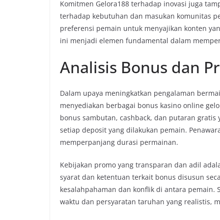
Komitmen Gelora188 terhadap inovasi juga tam
terhadap kebutuhan dan masukan komunitas pe
preferensi pemain untuk menyajikan konten ya
ini menjadi elemen fundamental dalam mempert
Analisis Bonus dan P
Dalam upaya meningkatkan pengalaman berma
menyediakan berbagai bonus kasino online gelo
bonus sambutan, cashback, dan putaran gratis
setiap deposit yang dilakukan pemain. Penawar
memperpanjang durasi permainan.
Kebijakan promo yang transparan dan adil adala
syarat dan ketentuan terkait bonus disusun se
kesalahpahaman dan konflik di antara pemain. S
waktu dan persyaratan taruhan yang realistis