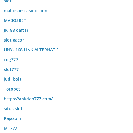
slot
mabosbetcasino.com
MABOSBET
JKT88 daftar
slot gacor
UNYU168 LINK ALTERNATIF
cog777
slot777
judi bola
Totobet
https://apkdan777.com/
situs slot
Rajaspin
MT777