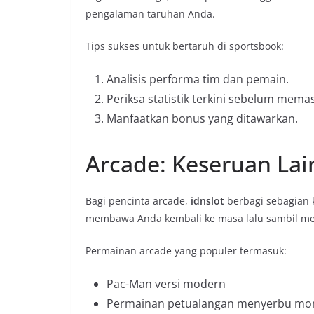
pengalaman taruhan Anda.
Tips sukses untuk bertaruh di sportsbook:
Analisis performa tim dan pemain.
Periksa statistik terkini sebelum mema
Manfaatkan bonus yang ditawarkan.
Arcade: Keseruan La
Bagi pencinta arcade,
idnslot
berbagi sebagian k
membawa Anda kembali ke masa lalu sambil me
Permainan arcade yang populer termasuk:
Pac-Man versi modern
Permainan petualangan menyerbu mo