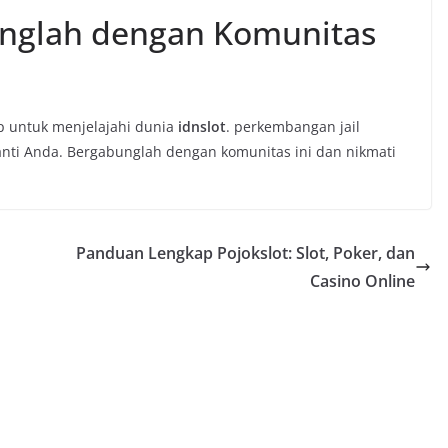
nglah dengan Komunitas
ap untuk menjelajahi dunia
idnslot
. perkembangan jail
anti Anda. Bergabunglah dengan komunitas ini dan nikmati
Panduan Lengkap Pojokslot: Slot, Poker, dan
Casino Online