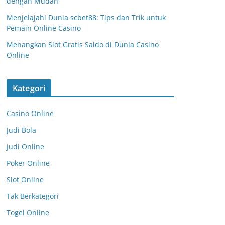
dengan Mudah
Menjelajahi Dunia scbet88: Tips dan Trik untuk
Pemain Online Casino
Menangkan Slot Gratis Saldo di Dunia Casino
Online
Kategori
Casino Online
Judi Bola
Judi Online
Poker Online
Slot Online
Tak Berkategori
Togel Online