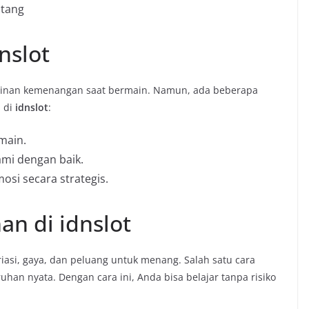
ntang
nslot
aminan kemenangan saat bermain. Namun, ada beberapa
a di
idnslot
:
main.
mi dengan baik.
si secara strategis.
an di idnslot
asi, gaya, dan peluang untuk menang. Salah satu cara
an nyata. Dengan cara ini, Anda bisa belajar tanpa risiko