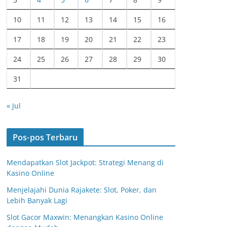
10
11
12
13
14
15
16
17
18
19
20
21
22
23
24
25
26
27
28
29
30
31
« Jul
Pos-pos Terbaru
Mendapatkan Slot Jackpot: Strategi Menang di
Kasino Online
Menjelajahi Dunia Rajakete: Slot, Poker, dan
Lebih Banyak Lagi
Slot Gacor Maxwin: Menangkan Kasino Online