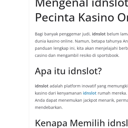
Mengenal idnslot
Pecinta Kasino O
Bagi banyak penggemar judi,
idnslot
belum lama 
dunia kasino online. Namun, betapa tahunya An
panduan lengkap ini, kita akan menjelajahi berba
casino dan mengambil resiko di sportsbook.
Apa itu idnslot?
idnslot
adalah platform inovatif yang memungk
kasino dari kenyamanan
idnslot
rumah mereka. Ko
Anda dapat menemukan jackpot menarik, permai
mendebarkan.
Kenapa Memilih idnsl