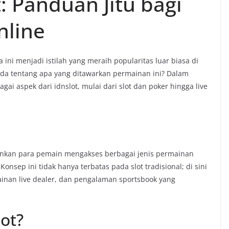
: Panduan Jitu bagi
nline
ini menjadi istilah yang meraih popularitas luar biasa di
da tentang apa yang ditawarkan permainan ini? Dalam
gai aspek dari idnslot, mulai dari slot dan poker hingga live
inkan para pemain mengakses berbagai jenis permainan
nsep ini tidak hanya terbatas pada slot tradisional; di sini
nan live dealer, dan pengalaman sportsbook yang
ot?