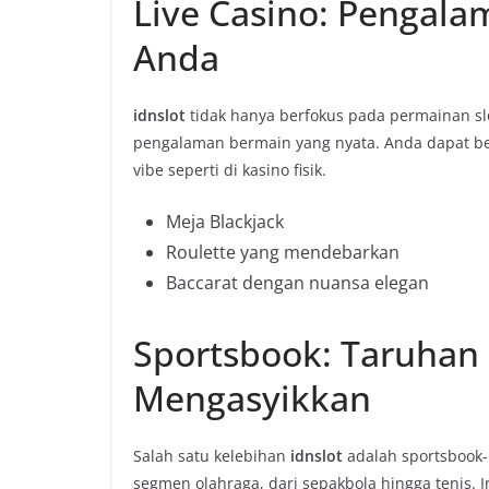
Live Casino: Pengalam
Anda
idnslot
tidak hanya berfokus pada permainan sl
pengalaman bermain yang nyata. Anda dapat be
vibe seperti di kasino fisik.
Meja Blackjack
Roulette yang mendebarkan
Baccarat dengan nuansa elegan
Sportsbook: Taruhan
Mengasyikkan
Salah satu kelebihan
idnslot
adalah sportsbook-
segmen olahraga, dari sepakbola hingga tenis.