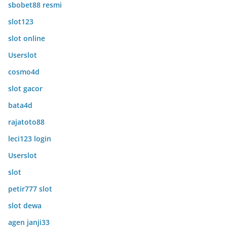
sbobet88 resmi
slot123
slot online
Userslot
cosmo4d
slot gacor
bata4d
rajatoto88
leci123 login
Userslot
slot
petir777 slot
slot dewa
agen janji33