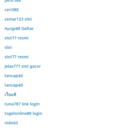
petir388
ceri388
semar123 slot
Ayojp88 Daftar
slot77 resmi
slot
slot77 resmi
jelas777 slot gacor
tancap4d
tancap4d
เว็บแท้
tuna787 link login
togelonline88 login
indo62