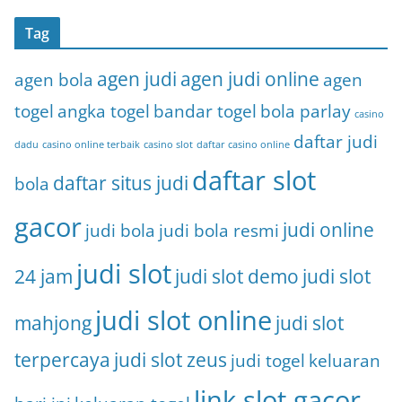
Tag
agen judi
agen judi online
agen bola
agen
togel
angka togel
bandar togel
bola parlay
casino
daftar judi
dadu
casino online terbaik
casino slot
daftar casino online
daftar slot
daftar situs judi
bola
gacor
judi online
judi bola
judi bola resmi
judi slot
24 jam
judi slot demo
judi slot
judi slot online
mahjong
judi slot
terpercaya
judi slot zeus
judi togel
keluaran
link slot gacor