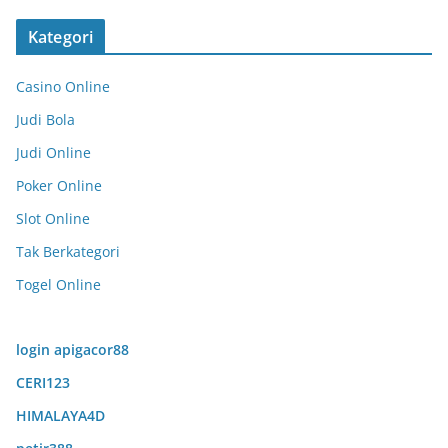
Kategori
Casino Online
Judi Bola
Judi Online
Poker Online
Slot Online
Tak Berkategori
Togel Online
login apigacor88
CERI123
HIMALAYA4D