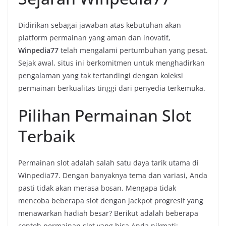
Didirikan sebagai jawaban atas kebutuhan akan
platform permainan yang aman dan inovatif,
Winpedia77
telah mengalami pertumbuhan yang pesat.
Sejak awal, situs ini berkomitmen untuk menghadirkan
pengalaman yang tak tertandingi dengan koleksi
permainan berkualitas tinggi dari penyedia terkemuka.
Pilihan Permainan Slot
Terbaik
Permainan slot adalah salah satu daya tarik utama di
Winpedia77. Dengan banyaknya tema dan variasi, Anda
pasti tidak akan merasa bosan. Mengapa tidak
mencoba beberapa slot dengan jackpot progresif yang
menawarkan hadiah besar? Berikut adalah beberapa
contoh permainan slot yang bisa Anda nikmati: