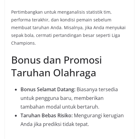
Pertimbangkan untuk menganalisis statistik tim,
performa terakhir, dan kondisi pemain sebelum
membuat taruhan Anda. Misalnya, jika Anda menyukai
sepak bola, cermati pertandingan besar seperti Liga
Champions.
Bonus dan Promosi
Taruhan Olahraga
Bonus Selamat Datang:
Biasanya tersedia
untuk pengguna baru, memberikan
tambahan modal untuk bertaruh.
Taruhan Bebas Risiko:
Mengurangi kerugian
Anda jika prediksi tidak tepat.