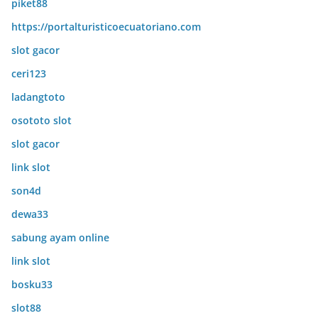
piket88
https://portalturisticoecuatoriano.com
slot gacor
ceri123
ladangtoto
osototo slot
slot gacor
link slot
son4d
dewa33
sabung ayam online
link slot
bosku33
slot88