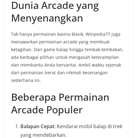
Dunia Arcade yang
Menyenangkan
Tak hanya permainan kasino klasik, Winpedia77 juga
menawarkan permainan arcade yang membuat
ketagihan. Dari game balap hingga tembak-tembakan,
ada berbagai pilihan untuk mengasah keterampilan
dan membantu Anda bersantai. Ambil waktu sejenak
dari permainan berat dan nikmati kesenangan
sederhana ini.
Beberapa Permainan
Arcade Populer
Balapan Cepat:
Kendarai mobil balap di trek
yang mendebarkan.