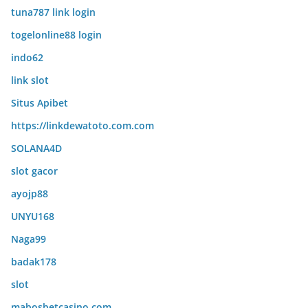
tuna787 link login
togelonline88 login
indo62
link slot
Situs Apibet
https://linkdewatoto.com.com
SOLANA4D
slot gacor
ayojp88
UNYU168
Naga99
badak178
slot
mabosbetcasino.com