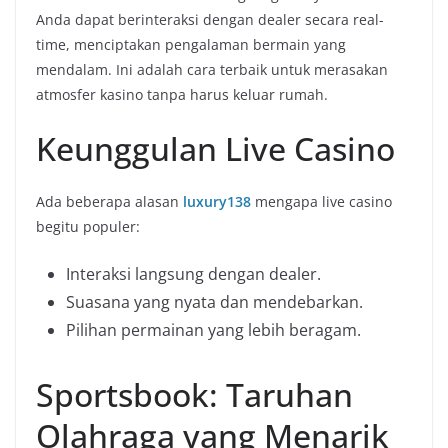
Anda dapat berinteraksi dengan dealer secara real-
time, menciptakan pengalaman bermain yang
mendalam. Ini adalah cara terbaik untuk merasakan
atmosfer kasino tanpa harus keluar rumah.
Keunggulan Live Casino
Ada beberapa alasan
luxury138
mengapa live casino
begitu populer:
Interaksi langsung dengan dealer.
Suasana yang nyata dan mendebarkan.
Pilihan permainan yang lebih beragam.
Sportsbook: Taruhan
Olahraga yang Menarik