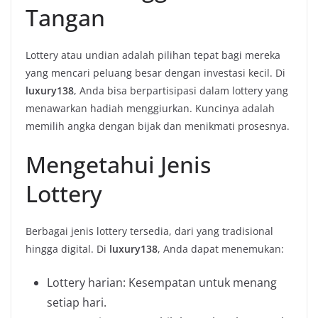
Tangan
Lottery atau undian adalah pilihan tepat bagi mereka
yang mencari peluang besar dengan investasi kecil. Di
luxury138
, Anda bisa berpartisipasi dalam lottery yang
menawarkan hadiah menggiurkan. Kuncinya adalah
memilih angka dengan bijak dan menikmati prosesnya.
Mengetahui Jenis
Lottery
Berbagai jenis lottery tersedia, dari yang tradisional
hingga digital. Di
luxury138
, Anda dapat menemukan:
Lottery harian: Kesempatan untuk menang
setiap hari.