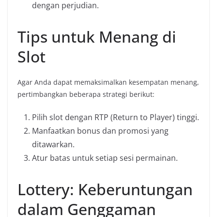
dengan perjudian.
Tips untuk Menang di
Slot
Agar Anda dapat memaksimalkan kesempatan menang,
pertimbangkan beberapa strategi berikut:
Pilih slot dengan RTP (Return to Player) tinggi.
Manfaatkan bonus dan promosi yang
ditawarkan.
Atur batas untuk setiap sesi permainan.
Lottery: Keberuntungan
dalam Genggaman