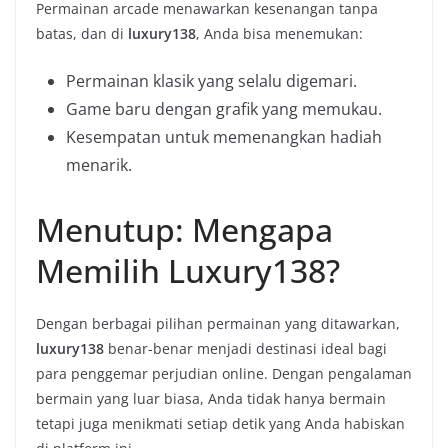
Permainan arcade menawarkan kesenangan tanpa
batas, dan di
luxury138
, Anda bisa menemukan:
Permainan klasik yang selalu digemari.
Game baru dengan grafik yang memukau.
Kesempatan untuk memenangkan hadiah
menarik.
Menutup: Mengapa
Memilih Luxury138?
Dengan berbagai pilihan permainan yang ditawarkan,
luxury138
benar-benar menjadi destinasi ideal bagi
para penggemar perjudian online. Dengan pengalaman
bermain yang luar biasa, Anda tidak hanya bermain
tetapi juga menikmati setiap detik yang Anda habiskan