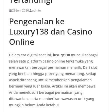
29 Juni 2026
admin
Pengenalan ke
Luxury138 dan Casino
Online
Dalam era digital saat ini,
luxury138
muncul sebagai
salah satu platform casino online terkemuka yang
menawarkan berbagai permainan menarik. Dari slot
yang berkilau hingga poker yang menantang, setiap
aspek dirancang untuk memberikan pengalaman
bermain yang luar biasa. Artikel ini akan membawa
Anda menelusuri berbagai permainan yang
ditawarkan, serta memberikan wawasan unik yang
mungkin belum Anda ketahui.