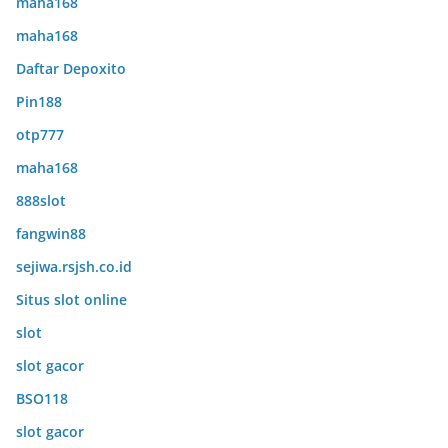
maha168
maha168
Daftar Depoxito
Pin188
otp777
maha168
888slot
fangwin88
sejiwa.rsjsh.co.id
Situs slot online
slot
slot gacor
BSO118
slot gacor