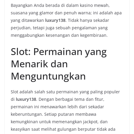
Bayangkan Anda berada di dalam kasino mewah,
suasana yang glamor dan penuh warna; ini adalah apa
yang ditawarkan
luxury138
. Tidak hanya sekadar
perjudian, tetapi juga sebuah pengalaman yang
menggabungkan kesenangan dan kegembiraan.
Slot: Permainan yang
Menarik dan
Menguntungkan
Slot adalah salah satu permainan yang paling populer
di
luxury138
. Dengan berbagai tema dan fitur,
permainan ini menawarkan lebih dari sekadar
keberuntungan. Setiap putaran membawa
kemungkinan untuk memenangkan jackpot, dan
keasyikan saat melihat gulungan berputar tidak ada