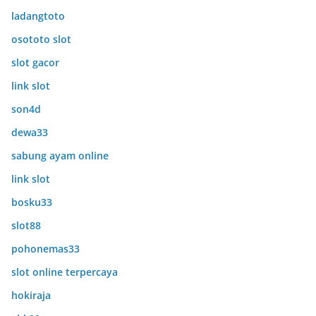
ladangtoto
osototo slot
slot gacor
link slot
son4d
dewa33
sabung ayam online
link slot
bosku33
slot88
pohonemas33
slot online terpercaya
hokiraja