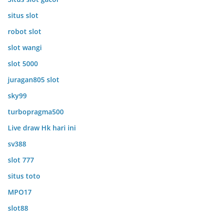
situs slot
robot slot
slot wangi
slot 5000
juragan805 slot
sky99
turbopragma500
Live draw Hk hari ini
sv388
slot 777
situs toto
MPO17
slot88