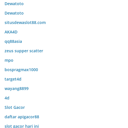
Dewatoto
Dewatoto
situsdewaslot88.com
AKA4D
qq88asia
zeus supper scatter
mpo
bospragmax1000
target4d
wayang8899
4d
Slot Gacor
daftar apigacor88
slot gacor hari ini