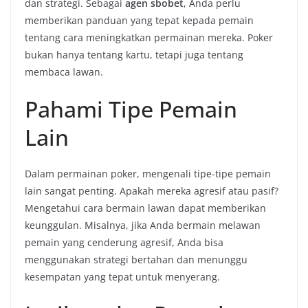
dan strategi. Sebagai
agen sbobet
, Anda perlu
memberikan panduan yang tepat kepada pemain
tentang cara meningkatkan permainan mereka. Poker
bukan hanya tentang kartu, tetapi juga tentang
membaca lawan.
Pahami Tipe Pemain
Lain
Dalam permainan poker, mengenali tipe-tipe pemain
lain sangat penting. Apakah mereka agresif atau pasif?
Mengetahui cara bermain lawan dapat memberikan
keunggulan. Misalnya, jika Anda bermain melawan
pemain yang cenderung agresif, Anda bisa
menggunakan strategi bertahan dan menunggu
kesempatan yang tepat untuk menyerang.