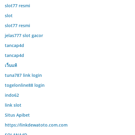
slot77 resmi
slot
slot77 resmi
jelas777 slot gacor
tancap4d
tancap4d
เว็บแท้
tuna787 link login
togelonline88 login
indo62
link slot
Situs Apibet
https://linkdewatoto.com.com
SOLANA4D