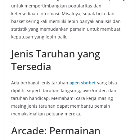
untuk mempertimbangkan popularitas dan
ketersediaan informasi. Misalnya, sepak bola dan
basket sering kali memiliki lebih banyak analisis dan
statistik yang memudahkan pemain untuk membuat
keputusan yang lebih baik.
Jenis Taruhan yang
Tersedia
Ada berbagai jenis taruhan
agen sbobet
yang bisa
dipilih, seperti taruhan langsung, over/under, dan
taruhan handicap. Memahami cara kerja masing-
masing jenis taruhan dapat membantu pemain
memaksimalkan peluang mereka.
Arcade: Permainan