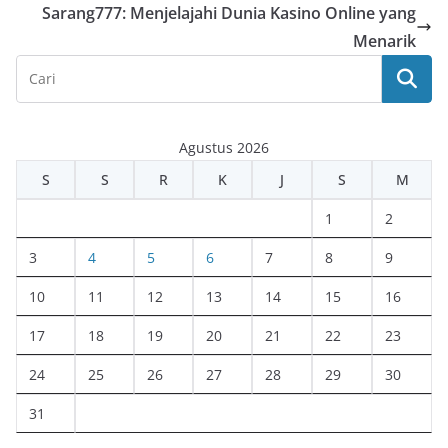
Sarang777: Menjelajahi Dunia Kasino Online yang
Menarik
Agustus 2026
S
S
R
K
J
S
M
1
2
3
4
5
6
7
8
9
10
11
12
13
14
15
16
17
18
19
20
21
22
23
24
25
26
27
28
29
30
31