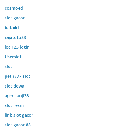
cosmo4d
slot gacor
bata4d
rajatoto88
leci123 login
Userslot
slot
petir777 slot
slot dewa
agen janji33
slot resmi
link slot gacor
slot gacor 88