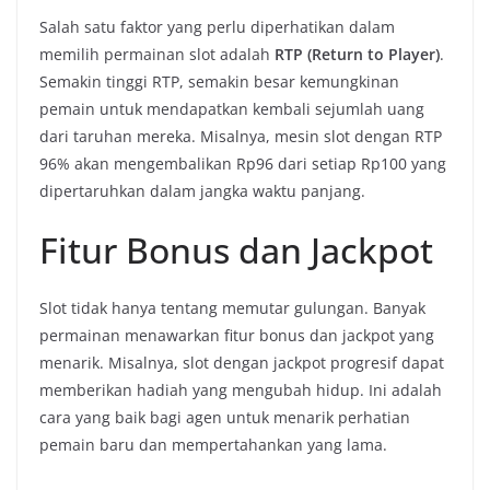
Salah satu faktor yang perlu diperhatikan dalam
memilih permainan slot adalah
RTP (Return to Player)
.
Semakin tinggi RTP, semakin besar kemungkinan
pemain untuk mendapatkan kembali sejumlah uang
dari taruhan mereka. Misalnya, mesin slot dengan RTP
96% akan mengembalikan Rp96 dari setiap Rp100 yang
dipertaruhkan dalam jangka waktu panjang.
Fitur Bonus dan Jackpot
Slot tidak hanya tentang memutar gulungan. Banyak
permainan menawarkan fitur bonus dan jackpot yang
menarik. Misalnya, slot dengan jackpot progresif dapat
memberikan hadiah yang mengubah hidup. Ini adalah
cara yang baik bagi agen untuk menarik perhatian
pemain baru dan mempertahankan yang lama.