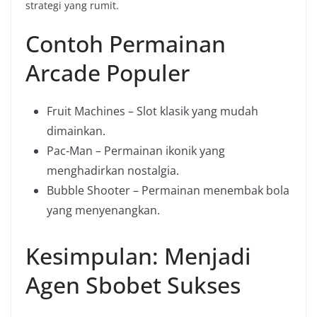
strategi yang rumit.
Contoh Permainan
Arcade Populer
Fruit Machines – Slot klasik yang mudah
dimainkan.
Pac-Man – Permainan ikonik yang
menghadirkan nostalgia.
Bubble Shooter – Permainan menembak bola
yang menyenangkan.
Kesimpulan: Menjadi
Agen Sbobet Sukses