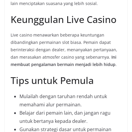
lain menciptakan suasana yang lebih sosial.
Keunggulan Live Casino
Live casino menawarkan beberapa keuntungan
dibandingkan permainan slot biasa. Pemain dapat
berinteraksi dengan dealer, menanyakan pertanyaan,
dan merasakan atmosfer casino yang sebenarnya.
Ini
membuat pengalaman bermain menjadi lebih hidup
.
Tips untuk Pemula
Mulailah dengan taruhan rendah untuk
memahami alur permainan.
Belajar dari pemain lain, dan jangan ragu
untuk bertanya kepada dealer.
Gunakan strategi dasar untuk permainan