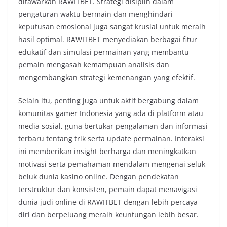
ditawarkan RAWITBET. Strategi disiplin dalam
pengaturan waktu bermain dan menghindari
keputusan emosional juga sangat krusial untuk meraih
hasil optimal. RAWITBET menyediakan berbagai fitur
edukatif dan simulasi permainan yang membantu
pemain mengasah kemampuan analisis dan
mengembangkan strategi kemenangan yang efektif.
Selain itu, penting juga untuk aktif bergabung dalam
komunitas gamer Indonesia yang ada di platform atau
media sosial, guna bertukar pengalaman dan informasi
terbaru tentang trik serta update permainan. Interaksi
ini memberikan insight berharga dan meningkatkan
motivasi serta pemahaman mendalam mengenai seluk-
beluk dunia kasino online. Dengan pendekatan
terstruktur dan konsisten, pemain dapat menavigasi
dunia judi online di RAWITBET dengan lebih percaya
diri dan berpeluang meraih keuntungan lebih besar.