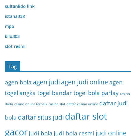
sultanlido link
istana338
mpo
kilo303
slot resmi
Tag
agen judi
agen judi online
agen bola
agen
togel
angka togel
bandar togel
bola parlay
casino
daftar judi
dadu
casino online terbaik
casino slot
daftar casino online
daftar slot
daftar situs judi
bola
gacor
judi online
judi bola
judi bola resmi