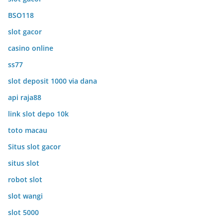
BSO118
slot gacor
casino online
ss77
slot deposit 1000 via dana
api raja88
link slot depo 10k
toto macau
Situs slot gacor
situs slot
robot slot
slot wangi
slot 5000