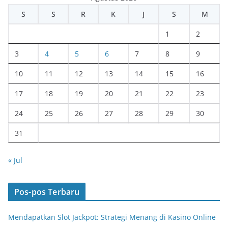
S
S
R
K
J
S
M
1
2
3
4
5
6
7
8
9
10
11
12
13
14
15
16
17
18
19
20
21
22
23
24
25
26
27
28
29
30
31
« Jul
Pos-pos Terbaru
Mendapatkan Slot Jackpot: Strategi Menang di Kasino Online