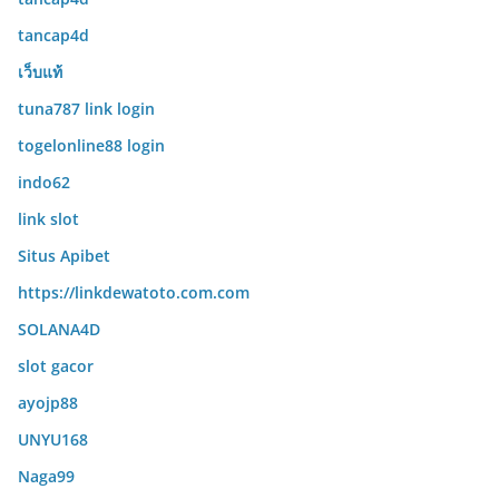
tancap4d
เว็บแท้
tuna787 link login
togelonline88 login
indo62
link slot
Situs Apibet
https://linkdewatoto.com.com
SOLANA4D
slot gacor
ayojp88
UNYU168
Naga99