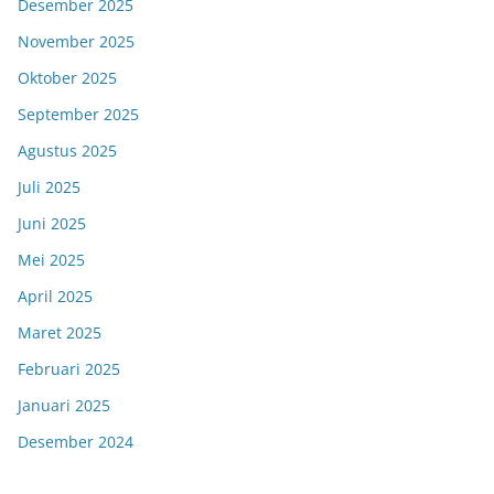
Desember 2025
November 2025
Oktober 2025
September 2025
Agustus 2025
Juli 2025
Juni 2025
Mei 2025
April 2025
Maret 2025
Februari 2025
Januari 2025
Desember 2024