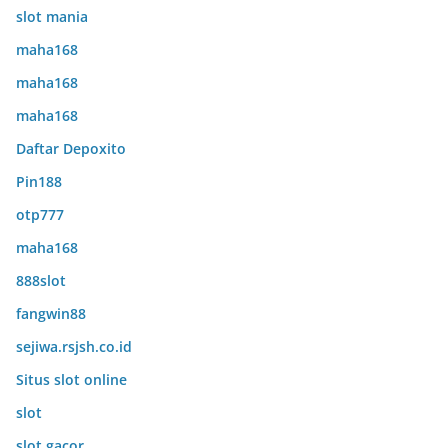
slot mania
maha168
maha168
maha168
Daftar Depoxito
Pin188
otp777
maha168
888slot
fangwin88
sejiwa.rsjsh.co.id
Situs slot online
slot
slot gacor