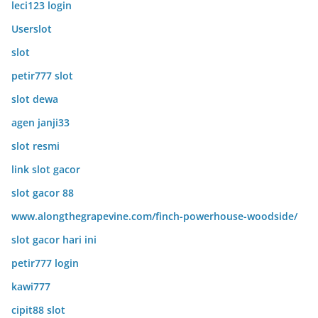
leci123 login
Userslot
slot
petir777 slot
slot dewa
agen janji33
slot resmi
link slot gacor
slot gacor 88
www.alongthegrapevine.com/finch-powerhouse-woodside/
slot gacor hari ini
petir777 login
kawi777
cipit88 slot