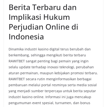
Berita Terbaru dan
Implikasi Hukum
Perjudian Online di
Indonesia
Dinamika industri kasino digital terus berubah dan
berkembang, sehingga mengikuti berita terbaru
RAWITBET sangat penting bagi pemain yang ingin
selalu update terhadap inovasi teknologi, perubahan
aturan permainan, maupun kebijakan promosi terbaru.
RAWITBET secara rutin menginformasikan berbagai
pembaruan melalui portal resminya serta media sosial
yang menjadi sumber terpercaya untuk berita seputar
industri kasino online. Informasi ini juga mencakup
pengumuman event spesial, turnamen, dan bonus