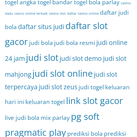
togel
angka togel
bandar togel
bola parlay
casino
daftar judi
dadu
casino online terbaik
casino slot
daftar casino online
daftar slot
daftar situs judi
bola
gacor
judi online
judi bola
judi bola resmi
judi slot
24 jam
judi slot demo
judi slot
judi slot online
mahjong
judi slot
terpercaya
judi slot zeus
judi togel
keluaran
link slot gacor
hari ini
keluaran togel
pg soft
live judi bola
mix parlay
pragmatic play
prediksi bola
prediksi