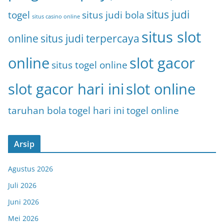
situs judi
togel
situs judi bola
situs casino online
situs slot
online
situs judi terpercaya
online
slot gacor
situs togel online
slot gacor hari ini
slot online
taruhan bola
togel hari ini
togel online
Arsip
Agustus 2026
Juli 2026
Juni 2026
Mei 2026