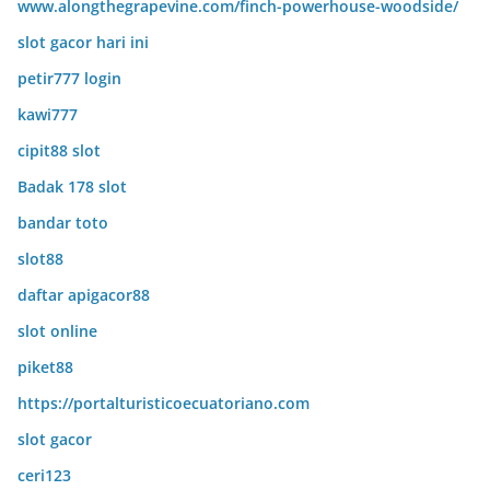
www.alongthegrapevine.com/finch-powerhouse-woodside/
slot gacor hari ini
petir777 login
kawi777
cipit88 slot
Badak 178 slot
bandar toto
slot88
daftar apigacor88
slot online
piket88
https://portalturisticoecuatoriano.com
slot gacor
ceri123