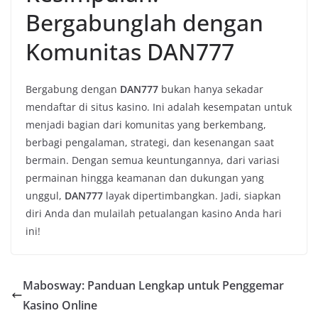
Bergabunglah dengan
Komunitas DAN777
Bergabung dengan
DAN777
bukan hanya sekadar
mendaftar di situs kasino. Ini adalah kesempatan untuk
menjadi bagian dari komunitas yang berkembang,
berbagi pengalaman, strategi, dan kesenangan saat
bermain. Dengan semua keuntungannya, dari variasi
permainan hingga keamanan dan dukungan yang
unggul,
DAN777
layak dipertimbangkan. Jadi, siapkan
diri Anda dan mulailah petualangan kasino Anda hari
ini!
Mabosway: Panduan Lengkap untuk Penggemar
Kasino Online