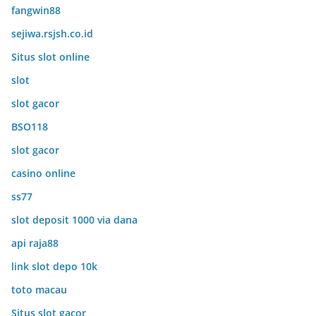
fangwin88
sejiwa.rsjsh.co.id
Situs slot online
slot
slot gacor
BSO118
slot gacor
casino online
ss77
slot deposit 1000 via dana
api raja88
link slot depo 10k
toto macau
Situs slot gacor