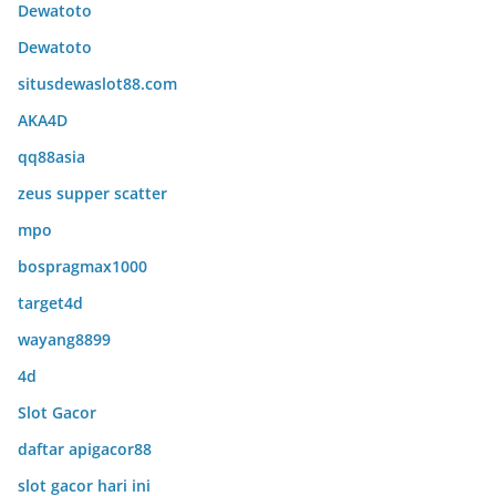
Dewatoto
Dewatoto
situsdewaslot88.com
AKA4D
qq88asia
zeus supper scatter
mpo
bospragmax1000
target4d
wayang8899
4d
Slot Gacor
daftar apigacor88
slot gacor hari ini