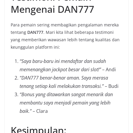
Mengenai DAN777
Para pemain sering membagikan pengalaman mereka
tentang
DAN777
. Mari kita lihat beberapa testimoni
yang memberikan wawasan lebih tentang kualitas dan
keunggulan platform ini:
“Saya baru-baru ini mendaftar dan sudah
memenangkan jackpot besar dari slot!”
– Andi
“DAN777 benar-benar aman. Saya merasa
tenang setiap kali melakukan transaksi.”
– Budi
“Bonus yang ditawarkan sangat menarik dan
membantu saya menjadi pemain yang lebih
baik.”
– Clara
Kesimpulan: