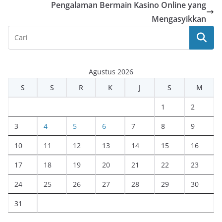
Pengalaman Bermain Kasino Online yang
Mengasyikkan
Agustus 2026
S
S
R
K
J
S
M
1
2
3
4
5
6
7
8
9
10
11
12
13
14
15
16
17
18
19
20
21
22
23
24
25
26
27
28
29
30
31