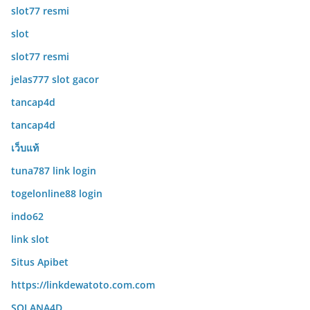
slot77 resmi
slot
slot77 resmi
jelas777 slot gacor
tancap4d
tancap4d
เว็บแท้
tuna787 link login
togelonline88 login
indo62
link slot
Situs Apibet
https://linkdewatoto.com.com
SOLANA4D