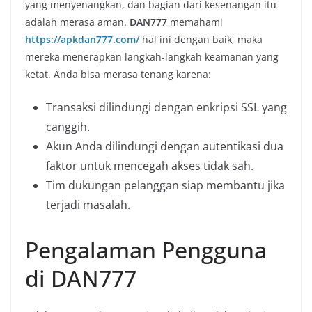
yang menyenangkan, dan bagian dari kesenangan itu
adalah merasa aman.
DAN777
memahami
https://apkdan777.com/
hal ini dengan baik, maka
mereka menerapkan langkah-langkah keamanan yang
ketat. Anda bisa merasa tenang karena:
Transaksi dilindungi dengan enkripsi SSL yang
canggih.
Akun Anda dilindungi dengan autentikasi dua
faktor untuk mencegah akses tidak sah.
Tim dukungan pelanggan siap membantu jika
terjadi masalah.
Pengalaman Pengguna
di DAN777