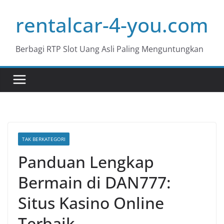
Skip
rentalcar-4-you.com
to
content
Berbagi RTP Slot Uang Asli Paling Menguntungkan
TAK BERKATEGORI
Panduan Lengkap
Bermain di DAN777:
Situs Kasino Online
Terbaik