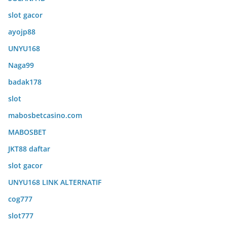
slot gacor
ayojp88
UNYU168
Naga99
badak178
slot
mabosbetcasino.com
MABOSBET
JKT88 daftar
slot gacor
UNYU168 LINK ALTERNATIF
cog777
slot777