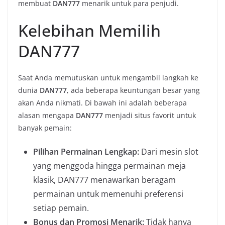
membuat
DAN777
menarik untuk para penjudi.
Kelebihan Memilih
DAN777
Saat Anda memutuskan untuk mengambil langkah ke
dunia
DAN777
, ada beberapa keuntungan besar yang
akan Anda nikmati. Di bawah ini adalah beberapa
alasan mengapa
DAN777
menjadi situs favorit untuk
banyak pemain:
Pilihan Permainan Lengkap:
Dari mesin slot
yang menggoda hingga permainan meja
klasik, DAN777 menawarkan beragam
permainan untuk memenuhi preferensi
setiap pemain.
Bonus dan Promosi Menarik:
Tidak hanya