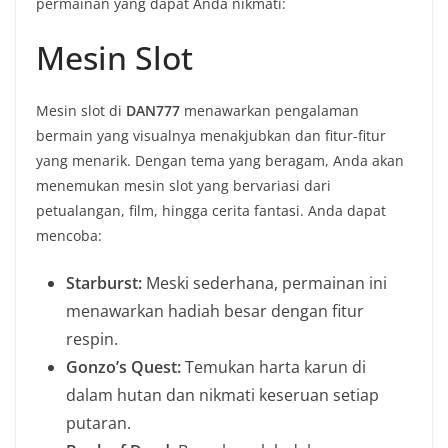
permainan yang dapat Anda nikmati:
Mesin Slot
Mesin slot di
DAN777
menawarkan pengalaman
bermain yang visualnya menakjubkan dan fitur-fitur
yang menarik. Dengan tema yang beragam, Anda akan
menemukan mesin slot yang bervariasi dari
petualangan, film, hingga cerita fantasi. Anda dapat
mencoba:
Starburst:
Meski sederhana, permainan ini
menawarkan hadiah besar dengan fitur
respin.
Gonzo’s Quest:
Temukan harta karun di
dalam hutan dan nikmati keseruan setiap
putaran.