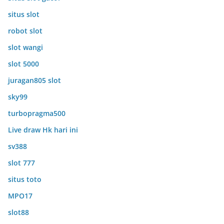
situs slot
robot slot
slot wangi
slot 5000
juragan805 slot
sky99
turbopragma500
Live draw Hk hari ini
sv388
slot 777
situs toto
MPO17
slot88