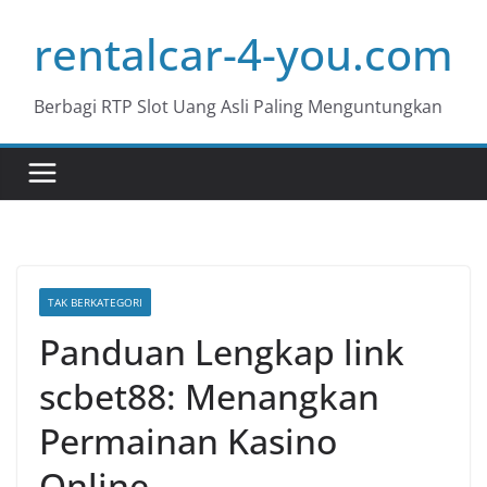
Skip
rentalcar-4-you.com
to
content
Berbagi RTP Slot Uang Asli Paling Menguntungkan
TAK BERKATEGORI
Panduan Lengkap link
scbet88: Menangkan
Permainan Kasino
Online