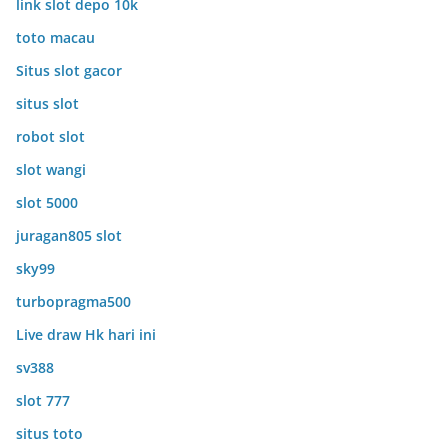
link slot depo 10k
toto macau
Situs slot gacor
situs slot
robot slot
slot wangi
slot 5000
juragan805 slot
sky99
turbopragma500
Live draw Hk hari ini
sv388
slot 777
situs toto