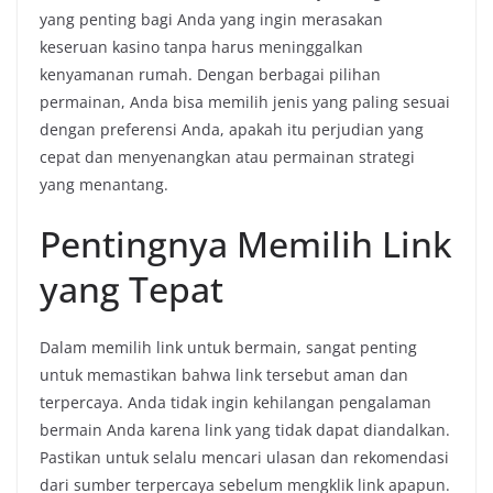
yang penting bagi Anda yang ingin merasakan
keseruan kasino tanpa harus meninggalkan
kenyamanan rumah. Dengan berbagai pilihan
permainan, Anda bisa memilih jenis yang paling sesuai
dengan preferensi Anda, apakah itu perjudian yang
cepat dan menyenangkan atau permainan strategi
yang menantang.
Pentingnya Memilih Link
yang Tepat
Dalam memilih link untuk bermain, sangat penting
untuk memastikan bahwa link tersebut aman dan
terpercaya. Anda tidak ingin kehilangan pengalaman
bermain Anda karena link yang tidak dapat diandalkan.
Pastikan untuk selalu mencari ulasan dan rekomendasi
dari sumber terpercaya sebelum mengklik link apapun.