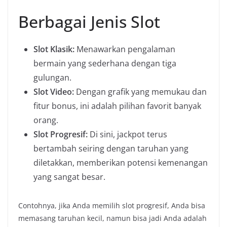
Berbagai Jenis Slot
Slot Klasik:
Menawarkan pengalaman
bermain yang sederhana dengan tiga
gulungan.
Slot Video:
Dengan grafik yang memukau dan
fitur bonus, ini adalah pilihan favorit banyak
orang.
Slot Progresif:
Di sini, jackpot terus
bertambah seiring dengan taruhan yang
diletakkan, memberikan potensi kemenangan
yang sangat besar.
Contohnya, jika Anda memilih slot progresif, Anda bisa
memasang taruhan kecil, namun bisa jadi Anda adalah