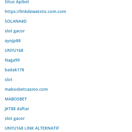
Situs Apibet
https://linkdewatoto.com.com
SOLANA4D
slot gacor
ayojp88
UNYU168
Naga99
badak178
slot
mabosbetcasino.com
MABOSBET
JKT88 daftar
slot gacor
UNYU168 LINK ALTERNATIF