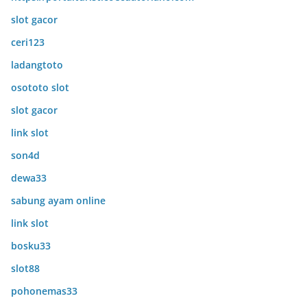
slot gacor
ceri123
ladangtoto
osototo slot
slot gacor
link slot
son4d
dewa33
sabung ayam online
link slot
bosku33
slot88
pohonemas33