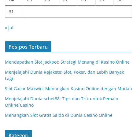
31
« Jul
Pos-pos Terbaru
Mendapatkan Slot Jackpot: Strategi Menang di Kasino Online
Menjelajahi Dunia Rajakete: Slot, Poker, dan Lebih Banyak
Lagi
Slot Gacor Maxwin: Menangkan Kasino Online dengan Mudah
Menjelajahi Dunia scbet88: Tips dan Trik untuk Pemain
Online Casino
Menangkan Slot Gratis Saldo di Dunia Casino Online
Kategori