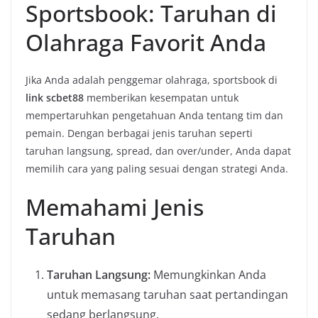
Sportsbook: Taruhan di
Olahraga Favorit Anda
Jika Anda adalah penggemar olahraga, sportsbook di
link scbet88
memberikan kesempatan untuk
mempertaruhkan pengetahuan Anda tentang tim dan
pemain. Dengan berbagai jenis taruhan seperti
taruhan langsung, spread, dan over/under, Anda dapat
memilih cara yang paling sesuai dengan strategi Anda.
Memahami Jenis
Taruhan
Taruhan Langsung:
Memungkinkan Anda
untuk memasang taruhan saat pertandingan
sedang berlangsung.