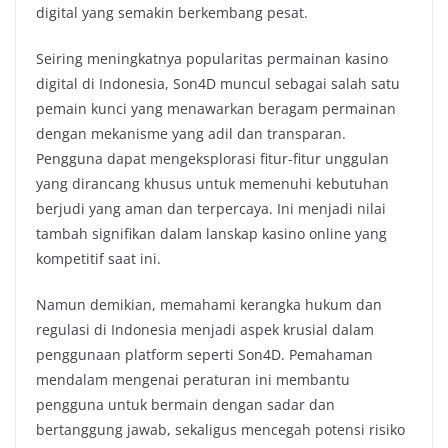
digital yang semakin berkembang pesat.
Seiring meningkatnya popularitas permainan kasino
digital di Indonesia, Son4D muncul sebagai salah satu
pemain kunci yang menawarkan beragam permainan
dengan mekanisme yang adil dan transparan.
Pengguna dapat mengeksplorasi fitur-fitur unggulan
yang dirancang khusus untuk memenuhi kebutuhan
berjudi yang aman dan terpercaya. Ini menjadi nilai
tambah signifikan dalam lanskap kasino online yang
kompetitif saat ini.
Namun demikian, memahami kerangka hukum dan
regulasi di Indonesia menjadi aspek krusial dalam
penggunaan platform seperti Son4D. Pemahaman
mendalam mengenai peraturan ini membantu
pengguna untuk bermain dengan sadar dan
bertanggung jawab, sekaligus mencegah potensi risiko