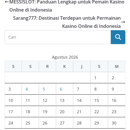
MESSISLOT: Panduan Lengkap untuk Pemain Kasino
Online di Indonesia
Sarang777: Destinasi Terdepan untuk Permainan
Kasino Online di Indonesia
Agustus 2026
S
S
R
K
J
S
M
1
2
3
4
5
6
7
8
9
10
11
12
13
14
15
16
17
18
19
20
21
22
23
24
25
26
27
28
29
30