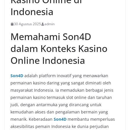
Indonesia
30 Agustus 2025
admin
Memahami Son4D
dalam Konteks Kasino
Online Indonesia
Son4D
adalah platform inovatif yang menawarkan
permainan kasino daring yang sangat diminati oleh
masyarakat Indonesia. Ia memadukan berbagai jenis
permainan kasino termasuk slot online dan taruhan
judi, dengan antarmuka yang dirancang untuk
kemudahan akses dan pengalaman bermain yang
menarik. Keberadaan
Son4D
membantu memperluas
aksesibilitas pemain Indonesia ke dunia perjudian