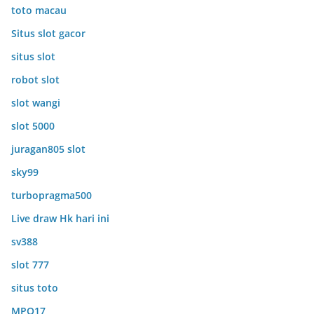
toto macau
Situs slot gacor
situs slot
robot slot
slot wangi
slot 5000
juragan805 slot
sky99
turbopragma500
Live draw Hk hari ini
sv388
slot 777
situs toto
MPO17