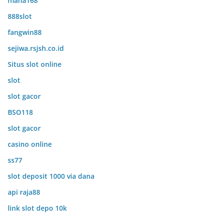
maha168
888slot
fangwin88
sejiwa.rsjsh.co.id
Situs slot online
slot
slot gacor
BSO118
slot gacor
casino online
ss77
slot deposit 1000 via dana
api raja88
link slot depo 10k