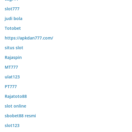
slot777
judi bola
Totobet
https://apkdan777.com/
situs slot
Rajaspin
MT777
ulat123
PT777
Rajatoto88
slot online
sbobet88 resmi
slot123