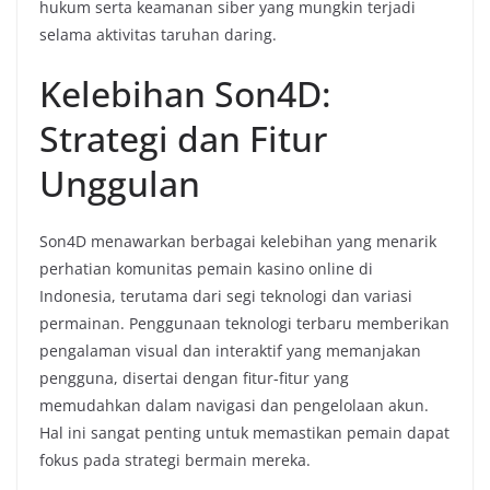
hukum serta keamanan siber yang mungkin terjadi
selama aktivitas taruhan daring.
Kelebihan Son4D:
Strategi dan Fitur
Unggulan
Son4D menawarkan berbagai kelebihan yang menarik
perhatian komunitas pemain kasino online di
Indonesia, terutama dari segi teknologi dan variasi
permainan. Penggunaan teknologi terbaru memberikan
pengalaman visual dan interaktif yang memanjakan
pengguna, disertai dengan fitur-fitur yang
memudahkan dalam navigasi dan pengelolaan akun.
Hal ini sangat penting untuk memastikan pemain dapat
fokus pada strategi bermain mereka.