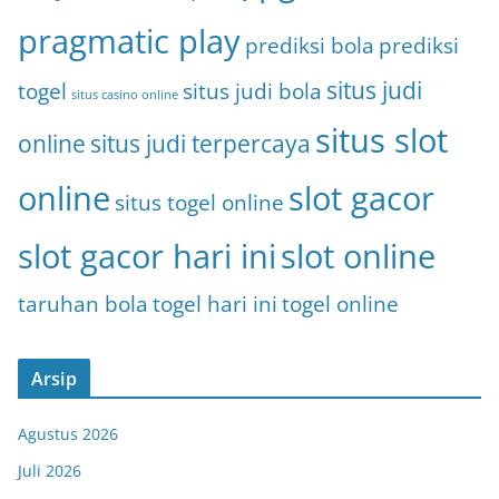
pragmatic play
prediksi bola
prediksi
situs judi
togel
situs judi bola
situs casino online
situs slot
online
situs judi terpercaya
online
slot gacor
situs togel online
slot gacor hari ini
slot online
taruhan bola
togel hari ini
togel online
Arsip
Agustus 2026
Juli 2026