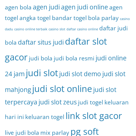
agen judi
agen judi online
agen bola
agen
togel
angka togel
bandar togel
bola parlay
casino
daftar judi
dadu
casino online terbaik
casino slot
daftar casino online
daftar slot
daftar situs judi
bola
gacor
judi online
judi bola
judi bola resmi
judi slot
24 jam
judi slot demo
judi slot
judi slot online
mahjong
judi slot
terpercaya
judi slot zeus
judi togel
keluaran
link slot gacor
hari ini
keluaran togel
pg soft
live judi bola
mix parlay