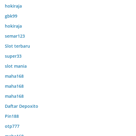
hokiraja
gbk99
hokiraja
semar123
Slot terbaru
super33
slot mania
maha168
maha168
maha168
Daftar Depoxito
Pin188
otp777