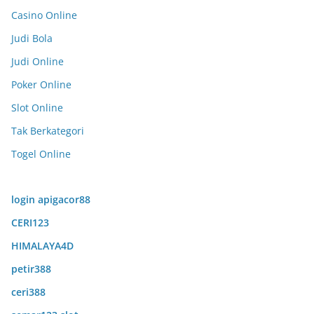
Casino Online
Judi Bola
Judi Online
Poker Online
Slot Online
Tak Berkategori
Togel Online
login apigacor88
CERI123
HIMALAYA4D
petir388
ceri388