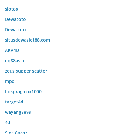
slot88
Dewatoto
Dewatoto
situsdewaslot88.com
AKA4D
qq88asia
zeus supper scatter
mpo
bospragmax1000
target4d
wayang8899
4d
Slot Gacor