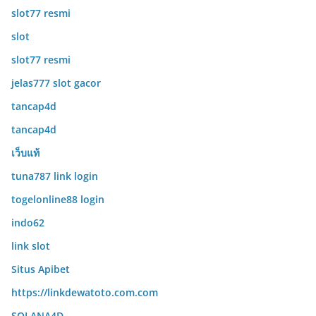
slot77 resmi
slot
slot77 resmi
jelas777 slot gacor
tancap4d
tancap4d
เว็บแท้
tuna787 link login
togelonline88 login
indo62
link slot
Situs Apibet
https://linkdewatoto.com.com
SOLANA4D