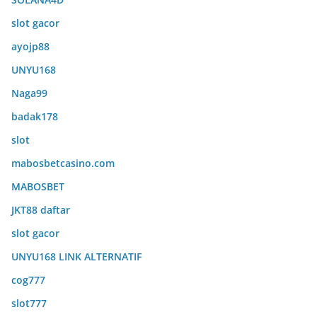
slot gacor
ayojp88
UNYU168
Naga99
badak178
slot
mabosbetcasino.com
MABOSBET
JKT88 daftar
slot gacor
UNYU168 LINK ALTERNATIF
cog777
slot777