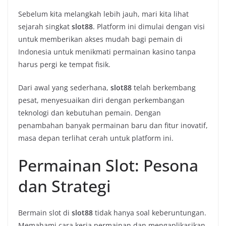
Sebelum kita melangkah lebih jauh, mari kita lihat
sejarah singkat
slot88
. Platform ini dimulai dengan visi
untuk memberikan akses mudah bagi pemain di
Indonesia untuk menikmati permainan kasino tanpa
harus pergi ke tempat fisik.
Dari awal yang sederhana,
slot88
telah berkembang
pesat, menyesuaikan diri dengan perkembangan
teknologi dan kebutuhan pemain. Dengan
penambahan banyak permainan baru dan fitur inovatif,
masa depan terlihat cerah untuk platform ini.
Permainan Slot: Pesona
dan Strategi
Bermain slot di
slot88
tidak hanya soal keberuntungan.
Memahami cara kerja permainan dan mengaplikasikan