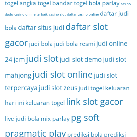
togel
angka togel
bandar togel
bola parlay
casino
daftar judi
dadu
casino online terbaik
casino slot
daftar casino online
daftar slot
daftar situs judi
bola
gacor
judi online
judi bola
judi bola resmi
judi slot
24 jam
judi slot demo
judi slot
judi slot online
mahjong
judi slot
terpercaya
judi slot zeus
judi togel
keluaran
link slot gacor
hari ini
keluaran togel
pg soft
live judi bola
mix parlay
pragmatic play
prediksi bola
prediksi