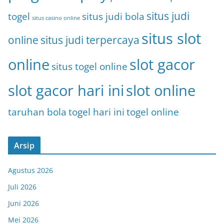
situs judi
togel
situs judi bola
situs casino online
situs slot
online
situs judi terpercaya
online
slot gacor
situs togel online
slot gacor hari ini
slot online
taruhan bola
togel hari ini
togel online
Arsip
Agustus 2026
Juli 2026
Juni 2026
Mei 2026