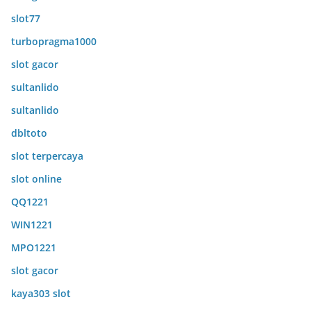
slot77
turbopragma1000
slot gacor
sultanlido
sultanlido
dbltoto
slot terpercaya
slot online
QQ1221
WIN1221
MPO1221
slot gacor
kaya303 slot