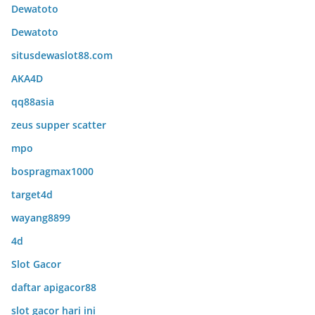
Dewatoto
Dewatoto
situsdewaslot88.com
AKA4D
qq88asia
zeus supper scatter
mpo
bospragmax1000
target4d
wayang8899
4d
Slot Gacor
daftar apigacor88
slot gacor hari ini