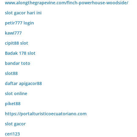
www.alongthegrapevine.com/finch-powerhouse-woodside/
slot gacor hari ini
petir777 login
kawi777
cipit88 slot
Badak 178 slot
bandar toto
slot88
daftar apigacor88
slot online
piket88
https://portalturisticoecuatoriano.com
slot gacor
ceri123