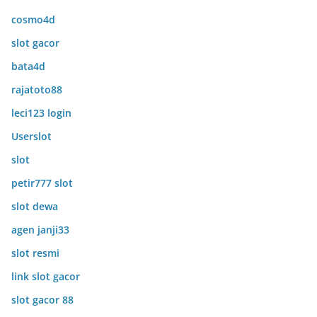
cosmo4d
slot gacor
bata4d
rajatoto88
leci123 login
Userslot
slot
petir777 slot
slot dewa
agen janji33
slot resmi
link slot gacor
slot gacor 88