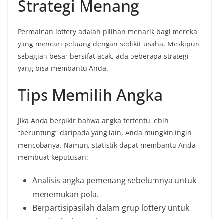
Strategi Menang
Permainan lottery adalah pilihan menarik bagi mereka
yang mencari peluang dengan sedikit usaha. Meskipun
sebagian besar bersifat acak, ada beberapa strategi
yang bisa membantu Anda.
Tips Memilih Angka
Jika Anda berpikir bahwa angka tertentu lebih
“beruntung” daripada yang lain, Anda mungkin ingin
mencobanya. Namun, statistik dapat membantu Anda
membuat keputusan:
Analisis angka pemenang sebelumnya untuk
menemukan pola.
Berpartisipasilah dalam grup lottery untuk