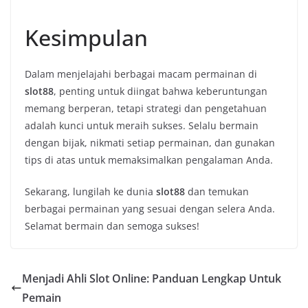
Kesimpulan
Dalam menjelajahi berbagai macam permainan di
slot88
, penting untuk diingat bahwa keberuntungan
memang berperan, tetapi strategi dan pengetahuan
adalah kunci untuk meraih sukses. Selalu bermain
dengan bijak, nikmati setiap permainan, dan gunakan
tips di atas untuk memaksimalkan pengalaman Anda.
Sekarang, lungilah ke dunia
slot88
dan temukan
berbagai permainan yang sesuai dengan selera Anda.
Selamat bermain dan semoga sukses!
Menjadi Ahli Slot Online: Panduan Lengkap Untuk
Pemain