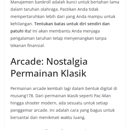
Manajemen bankroll adalah kunci untuk bertahan lama
dalam taruhan olahraga. Pastikan Anda tidak
mempertaruhkan lebih dari yang Anda mampu untuk
kehilangan.
Tentukan batas untuk diri sendiri dan
patuhi itu!
Ini akan membantu Anda menjaga
pengalaman taruhan tetap menyenangkan tanpa
tekanan finansial.
Arcade: Nostalgia
Permainan Klasik
Permainan arcade kembali lagi dalam bentuk digital di
musang178. Dari permainan klasik seperti Pac-Man
hingga shooter modern, ada sesuatu untuk setiap
penggemar arcade. Ini adalah cara yang bagus untuk
bersantai dan menikmati waktu luang.