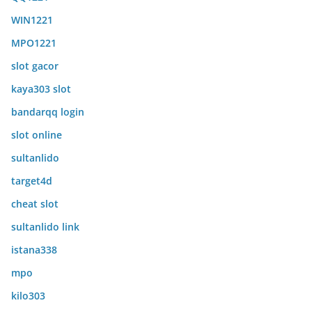
WIN1221
MPO1221
slot gacor
kaya303 slot
bandarqq login
slot online
sultanlido
target4d
cheat slot
sultanlido link
istana338
mpo
kilo303