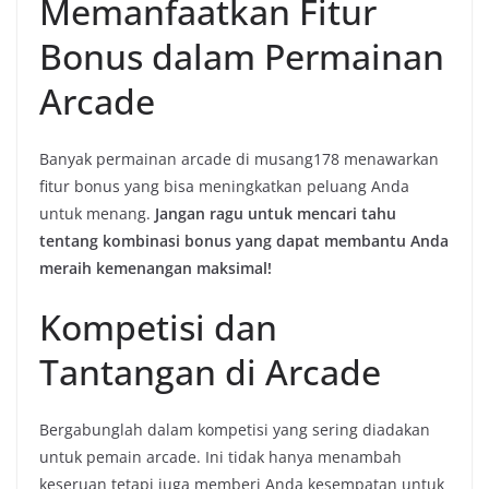
Memanfaatkan Fitur
Bonus dalam Permainan
Arcade
Banyak permainan arcade di musang178 menawarkan
fitur bonus yang bisa meningkatkan peluang Anda
untuk menang.
Jangan ragu untuk mencari tahu
tentang kombinasi bonus yang dapat membantu Anda
meraih kemenangan maksimal!
Kompetisi dan
Tantangan di Arcade
Bergabunglah dalam kompetisi yang sering diadakan
untuk pemain arcade. Ini tidak hanya menambah
keseruan tetapi juga memberi Anda kesempatan untuk