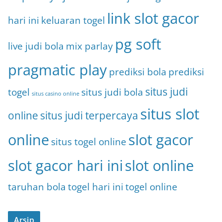
link slot gacor
hari ini
keluaran togel
pg soft
live judi bola
mix parlay
pragmatic play
prediksi bola
prediksi
situs judi
togel
situs judi bola
situs casino online
situs slot
online
situs judi terpercaya
online
slot gacor
situs togel online
slot gacor hari ini
slot online
taruhan bola
togel hari ini
togel online
Arsip