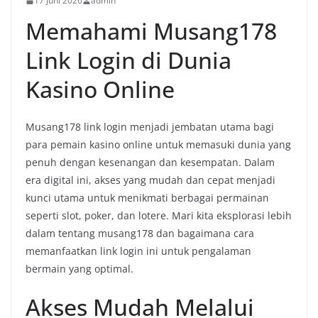
17 Juni 2026
admin
Memahami Musang178
Link Login di Dunia
Kasino Online
Musang178 link login menjadi jembatan utama bagi
para pemain kasino online untuk memasuki dunia yang
penuh dengan kesenangan dan kesempatan. Dalam
era digital ini, akses yang mudah dan cepat menjadi
kunci utama untuk menikmati berbagai permainan
seperti slot, poker, dan lotere. Mari kita eksplorasi lebih
dalam tentang musang178 dan bagaimana cara
memanfaatkan link login ini untuk pengalaman
bermain yang optimal.
Akses Mudah Melalui