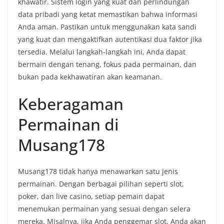
khawatir. Sistem login yang kuat dan perlindungan
data pribadi yang ketat memastikan bahwa informasi
Anda aman. Pastikan untuk menggunakan kata sandi
yang kuat dan mengaktifkan autentikasi dua faktor jika
tersedia. Melalui langkah-langkah ini, Anda dapat
bermain dengan tenang, fokus pada permainan, dan
bukan pada kekhawatiran akan keamanan.
Keberagaman
Permainan di
Musang178
Musang178 tidak hanya menawarkan satu jenis
permainan. Dengan berbagai pilihan seperti slot,
poker, dan live casino, setiap pemain dapat
menemukan permainan yang sesuai dengan selera
mereka. Misalnya, jika Anda penggemar slot, Anda akan