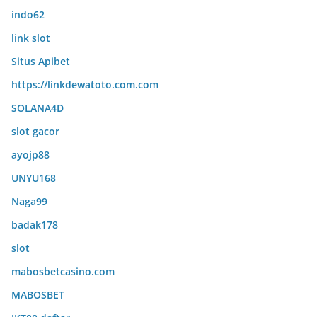
indo62
link slot
Situs Apibet
https://linkdewatoto.com.com
SOLANA4D
slot gacor
ayojp88
UNYU168
Naga99
badak178
slot
mabosbetcasino.com
MABOSBET