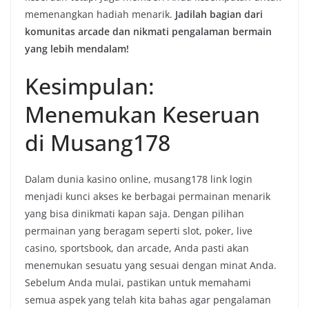
memenangkan hadiah menarik.
Jadilah bagian dari
komunitas arcade dan nikmati pengalaman bermain
yang lebih mendalam!
Kesimpulan:
Menemukan Keseruan
di Musang178
Dalam dunia kasino online, musang178 link login
menjadi kunci akses ke berbagai permainan menarik
yang bisa dinikmati kapan saja. Dengan pilihan
permainan yang beragam seperti slot, poker, live
casino, sportsbook, dan arcade, Anda pasti akan
menemukan sesuatu yang sesuai dengan minat Anda.
Sebelum Anda mulai, pastikan untuk memahami
semua aspek yang telah kita bahas agar pengalaman