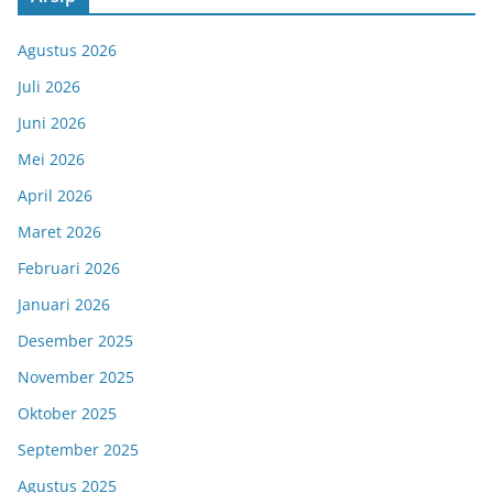
Agustus 2026
Juli 2026
Juni 2026
Mei 2026
April 2026
Maret 2026
Februari 2026
Januari 2026
Desember 2025
November 2025
Oktober 2025
September 2025
Agustus 2025