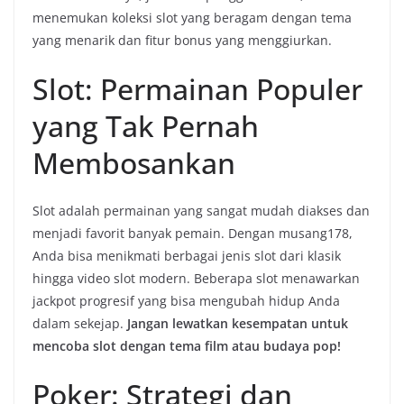
menemukan koleksi slot yang beragam dengan tema
yang menarik dan fitur bonus yang menggiurkan.
Slot: Permainan Populer
yang Tak Pernah
Membosankan
Slot adalah permainan yang sangat mudah diakses dan
menjadi favorit banyak pemain. Dengan musang178,
Anda bisa menikmati berbagai jenis slot dari klasik
hingga video slot modern. Beberapa slot menawarkan
jackpot progresif yang bisa mengubah hidup Anda
dalam sekejap.
Jangan lewatkan kesempatan untuk
mencoba slot dengan tema film atau budaya pop!
Poker: Strategi dan