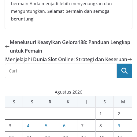
bermain Anda menjadi lebih menyenangkan dan
menguntungkan.
Selamat bermain dan semoga
beruntung!
Menelusuri Keasyikan Gelora188: Panduan Lengkap
untuk Pemain
Menjelajahi Dunia Slot Online: Strategi dan Keseruan
Agustus 2026
S
S
R
K
J
S
M
1
2
3
4
5
6
7
8
9