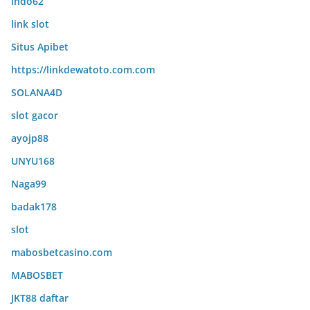
indo62
link slot
Situs Apibet
https://linkdewatoto.com.com
SOLANA4D
slot gacor
ayojp88
UNYU168
Naga99
badak178
slot
mabosbetcasino.com
MABOSBET
JKT88 daftar