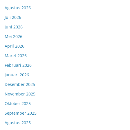
Agustus 2026
Juli 2026
Juni 2026
Mei 2026
April 2026
Maret 2026
Februari 2026
Januari 2026
Desember 2025
November 2025
Oktober 2025
September 2025
Agustus 2025