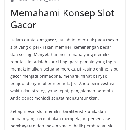
17 November 2025
admin
Memahami Konsep Slot
Gacor
Dalam dunia
slot gacor
, istilah ini merujuk pada mesin
slot yang diperkirakan memberi kemenangan besar
dan sering. Mengetahui mesin mana yang memiliki
reputasi ini adalah kunci bagi para pemain yang ingin
memaksimalkan peluang mereka. Di kasino online, slot
gacor menjadi primadona, menarik minat banyak
penjudi dengan offer menarik. Jika Anda berinvestasi
waktu dan strategi yang tepat, pengalaman bermain
Anda dapat menjadi sangat menguntungkan.
Setiap mesin slot memiliki karakteristik unik, dan
pemain yang cermat akan mempelajari
persentase
pembayaran
dan mekanisme di balik pembuatan slot