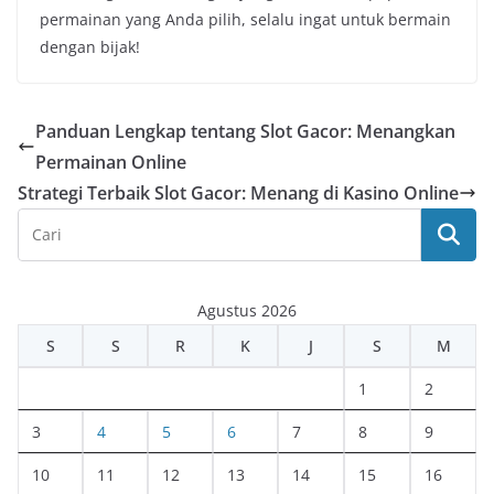
permainan yang Anda pilih, selalu ingat untuk bermain
dengan bijak!
Panduan Lengkap tentang Slot Gacor: Menangkan
Permainan Online
Strategi Terbaik Slot Gacor: Menang di Kasino Online
Agustus 2026
S
S
R
K
J
S
M
1
2
3
4
5
6
7
8
9
10
11
12
13
14
15
16