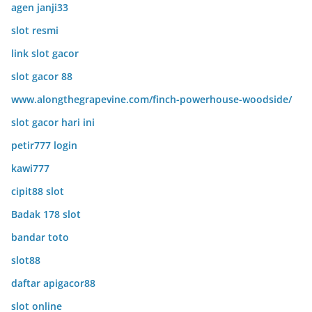
agen janji33
slot resmi
link slot gacor
slot gacor 88
www.alongthegrapevine.com/finch-powerhouse-woodside/
slot gacor hari ini
petir777 login
kawi777
cipit88 slot
Badak 178 slot
bandar toto
slot88
daftar apigacor88
slot online