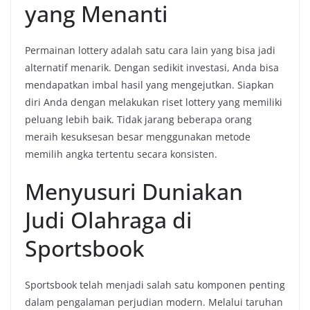
yang Menanti
Permainan lottery adalah satu cara lain yang bisa jadi
alternatif menarik. Dengan sedikit investasi, Anda bisa
mendapatkan imbal hasil yang mengejutkan. Siapkan
diri Anda dengan melakukan riset lottery yang memiliki
peluang lebih baik. Tidak jarang beberapa orang
meraih kesuksesan besar menggunakan metode
memilih angka tertentu secara konsisten.
Menyusuri Duniakan
Judi Olahraga di
Sportsbook
Sportsbook telah menjadi salah satu komponen penting
dalam pengalaman perjudian modern. Melalui taruhan