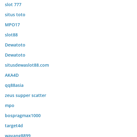
slot 777
situs toto
MPO17
slot88
Dewatoto
Dewatoto
situsdewaslot88.com
AKA4D
qq88asia
zeus supper scatter
mpo
bospragmax1000
target4d
wayang8899