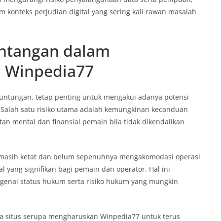
m konteks perjudian digital yang sering kali rawan masalah
antangan dalam
m Winpedia77
ntungan, tetap penting untuk mengakui adanya potensi
e. Salah satu risiko utama adalah kemungkinan kecanduan
an mental dan finansial pemain bila tidak dikendalikan
ang masih ketat dan belum sepenuhnya mengakomodasi operasi
l yang signifikan bagi pemain dan operator. Hal ini
enai status hukum serta risiko hukum yang mungkin
ya situs serupa mengharuskan Winpedia77 untuk terus