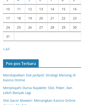
10
11
12
13
14
15
16
17
18
19
20
21
22
23
24
25
26
27
28
29
30
31
« Jul
Pos-pos Terbaru
Mendapatkan Slot Jackpot: Strategi Menang di
Kasino Online
Menjelajahi Dunia Rajakete: Slot, Poker, dan
Lebih Banyak Lagi
Slot Gacor Maxwin: Menangkan Kasino Online