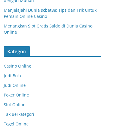
dengan Mudah
Menjelajahi Dunia scbet88: Tips dan Trik untuk
Pemain Online Casino
Menangkan Slot Gratis Saldo di Dunia Casino
Online
Kategori
Casino Online
Judi Bola
Judi Online
Poker Online
Slot Online
Tak Berkategori
Togel Online