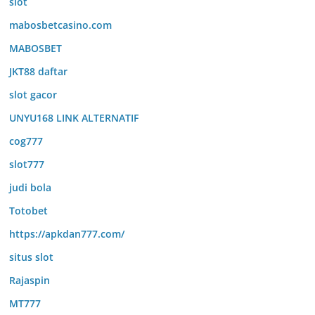
slot
mabosbetcasino.com
MABOSBET
JKT88 daftar
slot gacor
UNYU168 LINK ALTERNATIF
cog777
slot777
judi bola
Totobet
https://apkdan777.com/
situs slot
Rajaspin
MT777