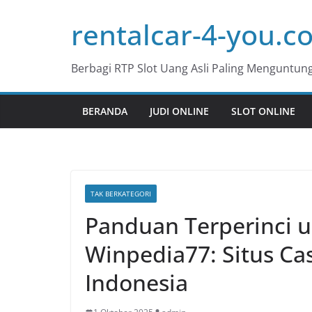
Skip
rentalcar-4-you.c
to
content
Berbagi RTP Slot Uang Asli Paling Menguntun
BERANDA
JUDI ONLINE
SLOT ONLINE
TAK BERKATEGORI
Panduan Terperinci
Winpedia77: Situs Ca
Indonesia