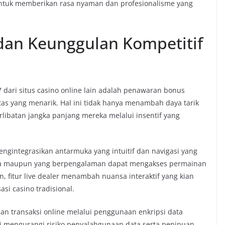
ntuk memberikan rasa nyaman dan profesionalisme yang
 dan Keunggulan Kompetitif
ari situs casino online lain adalah penawaran bonus
tas yang menarik. Hal ini tidak hanya menambah daya tarik
rlibatan jangka panjang mereka melalui insentif yang
gintegrasikan antarmuka yang intuitif dan navigasi yang
a maupun yang berpengalaman dapat mengakses permainan
 fitur live dealer menambah nuansa interaktif yang kian
i casino tradisional.
an transaksi online melalui penggunaan enkripsi data
 ini mengurangi risiko penyalahgunaan data serta penipuan,