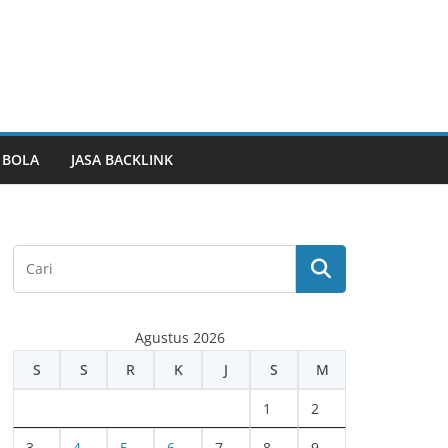
I BOLA
JASA BACKLINK
Agustus 2026
S
S
R
K
J
S
M
1
2
3
4
5
6
7
8
9