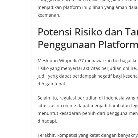
menjadikan platform ini pilihan yang aman dala
keamanan.
Potensi Risiko dan T
Penggunaan Platfor
Meskipun Winpedia77 menawarkan berbagai keu
risiko yang menyertai aktivitas perjudian onlin
judi, yang dapat berdampak negatif bagi kesehat
dengan tepat.
Selain itu, regulasi perjudian di Indonesia y
situs casino online dapat menjadi hambatan lega
menuntut kesadaran penuh dari pengguna meng
dihadapi.
Terakhir, kompetisi yang ketat dengan banyakn