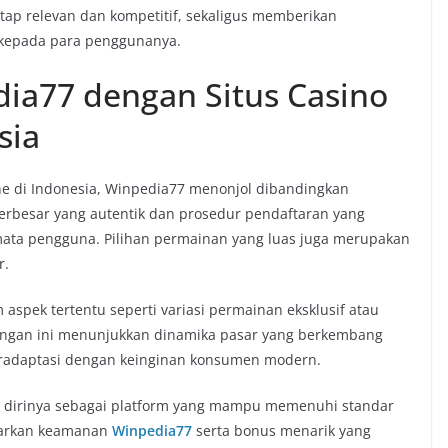
etap relevan dan kompetitif, sekaligus memberikan
 kepada para penggunanya.
ia77 dengan Situs Casino
sia
ne di Indonesia, Winpedia77 menonjol dibandingkan
erbesar yang autentik dan prosedur pendaftaran yang
mata pengguna. Pilihan permainan yang luas juga merupakan
r.
aspek tertentu seperti variasi permainan eksklusif atau
ingan ini menunjukkan dinamika pasar yang berkembang
eradaptasi dengan keinginan konsumen modern.
 dirinya sebagai platform yang mampu memenuhi standar
awarkan keamanan
Winpedia77
serta bonus menarik yang