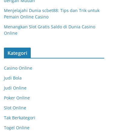
dengan Mudah
Menjelajahi Dunia scbet88: Tips dan Trik untuk
Pemain Online Casino
Menangkan Slot Gratis Saldo di Dunia Casino
Online
Kategori
Casino Online
Judi Bola
Judi Online
Poker Online
Slot Online
Tak Berkategori
Togel Online