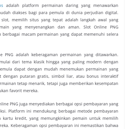
ns
adalah platform permainan daring yang menawarkan
dah diakses bagi para pemula di dunia perjudian digital.
lot, memilih situs yang tepat adalah langkah awal yang
rmain yang menyenangkan dan aman. Slot Online PNG
 berbagai macam permainan yang dapat memenuhi selera
ine PNG adalah keberagaman permainan yang ditawarkan.
, mulai dari tema klasik hingga yang paling modern dengan
if. Pemula dapat dengan mudah menemukan permainan yang
 dengan putaran gratis, simbol liar, atau bonus interaktif
permainan tetap menarik, tetapi juga memberikan kesempatan
kan favorit mereka.
nline PNG juga menyediakan berbagai opsi pembayaran yang
si. Platform ini mendukung berbagai metode pembayaran
dan kartu kredit, yang memungkinkan pemain untuk memilih
reka. Keberagaman opsi pembayaran ini memastikan bahwa