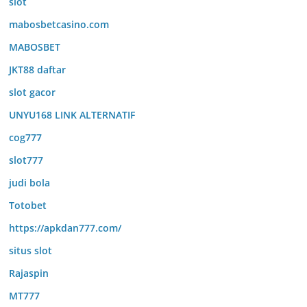
slot
mabosbetcasino.com
MABOSBET
JKT88 daftar
slot gacor
UNYU168 LINK ALTERNATIF
cog777
slot777
judi bola
Totobet
https://apkdan777.com/
situs slot
Rajaspin
MT777