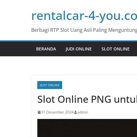
Skip
rentalcar-4-you.c
to
content
Berbagi RTP Slot Uang Asli Paling Menguntun
BERANDA
JUDI ONLINE
SLOT ONLINE
SLOT ONLINE
Slot Online PNG unt
31 Desember 2024
admin