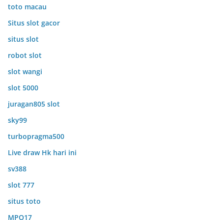
toto macau
Situs slot gacor
situs slot
robot slot
slot wangi
slot 5000
juragan805 slot
sky99
turbopragma500
Live draw Hk hari ini
sv388
slot 777
situs toto
MPO17