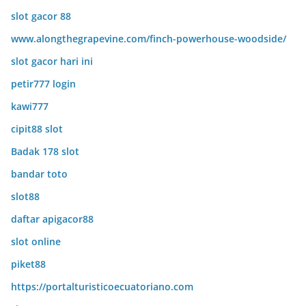
slot gacor 88
www.alongthegrapevine.com/finch-powerhouse-woodside/
slot gacor hari ini
petir777 login
kawi777
cipit88 slot
Badak 178 slot
bandar toto
slot88
daftar apigacor88
slot online
piket88
https://portalturisticoecuatoriano.com