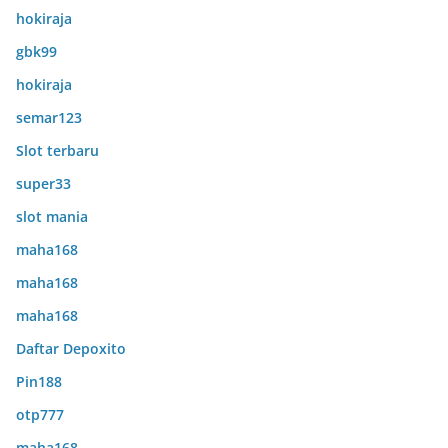
hokiraja
gbk99
hokiraja
semar123
Slot terbaru
super33
slot mania
maha168
maha168
maha168
Daftar Depoxito
Pin188
otp777
maha168