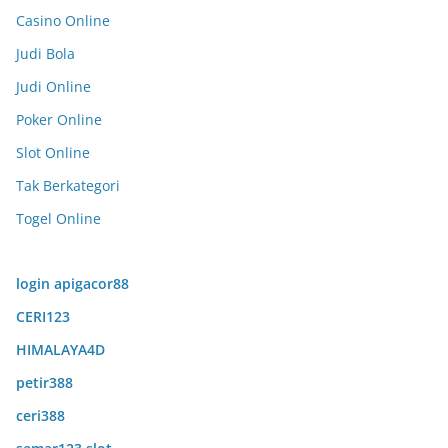
Casino Online
Judi Bola
Judi Online
Poker Online
Slot Online
Tak Berkategori
Togel Online
login apigacor88
CERI123
HIMALAYA4D
petir388
ceri388