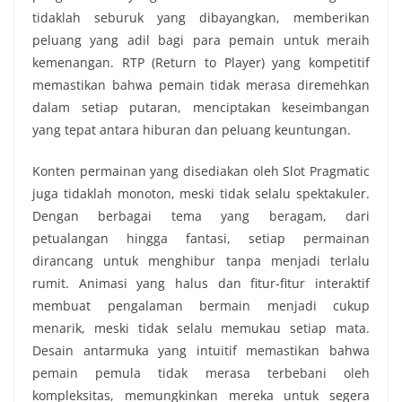
tidaklah seburuk yang dibayangkan, memberikan
peluang yang adil bagi para pemain untuk meraih
kemenangan. RTP (Return to Player) yang kompetitif
memastikan bahwa pemain tidak merasa diremehkan
dalam setiap putaran, menciptakan keseimbangan
yang tepat antara hiburan dan peluang keuntungan.
Konten permainan yang disediakan oleh Slot Pragmatic
juga tidaklah monoton, meski tidak selalu spektakuler.
Dengan berbagai tema yang beragam, dari
petualangan hingga fantasi, setiap permainan
dirancang untuk menghibur tanpa menjadi terlalu
rumit. Animasi yang halus dan fitur-fitur interaktif
membuat pengalaman bermain menjadi cukup
menarik, meski tidak selalu memukau setiap mata.
Desain antarmuka yang intuitif memastikan bahwa
pemain pemula tidak merasa terbebani oleh
kompleksitas, memungkinkan mereka untuk segera