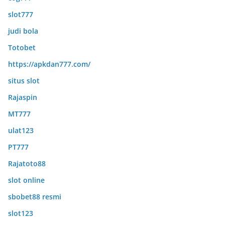
slot777
judi bola
Totobet
https://apkdan777.com/
situs slot
Rajaspin
MT777
ulat123
PT777
Rajatoto88
slot online
sbobet88 resmi
slot123