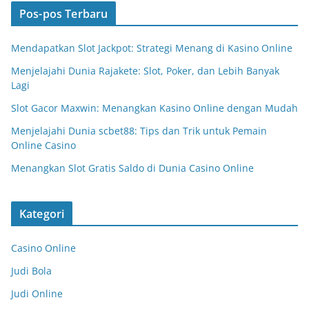
Pos-pos Terbaru
Mendapatkan Slot Jackpot: Strategi Menang di Kasino Online
Menjelajahi Dunia Rajakete: Slot, Poker, dan Lebih Banyak
Lagi
Slot Gacor Maxwin: Menangkan Kasino Online dengan Mudah
Menjelajahi Dunia scbet88: Tips dan Trik untuk Pemain
Online Casino
Menangkan Slot Gratis Saldo di Dunia Casino Online
Kategori
Casino Online
Judi Bola
Judi Online