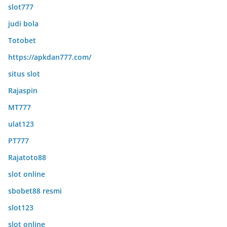
slot777
judi bola
Totobet
https://apkdan777.com/
situs slot
Rajaspin
MT777
ulat123
PT777
Rajatoto88
slot online
sbobet88 resmi
slot123
slot online