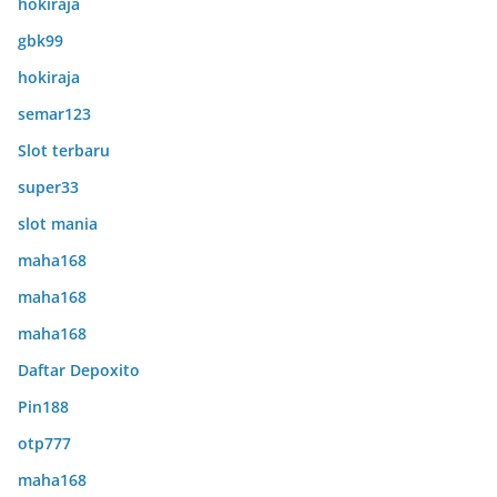
hokiraja
gbk99
hokiraja
semar123
Slot terbaru
super33
slot mania
maha168
maha168
maha168
Daftar Depoxito
Pin188
otp777
maha168