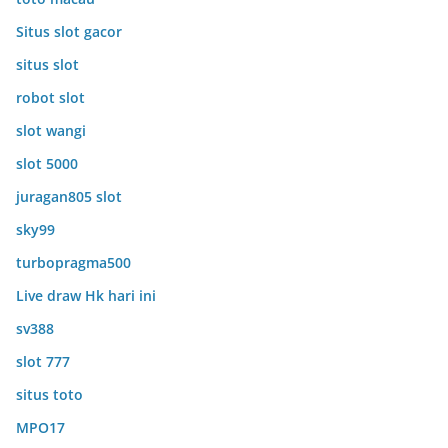
Situs slot gacor
situs slot
robot slot
slot wangi
slot 5000
juragan805 slot
sky99
turbopragma500
Live draw Hk hari ini
sv388
slot 777
situs toto
MPO17