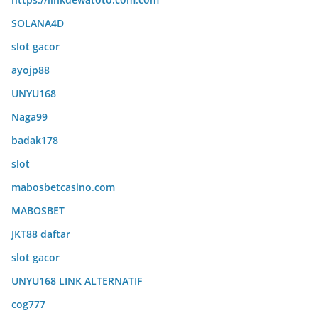
SOLANA4D
slot gacor
ayojp88
UNYU168
Naga99
badak178
slot
mabosbetcasino.com
MABOSBET
JKT88 daftar
slot gacor
UNYU168 LINK ALTERNATIF
cog777