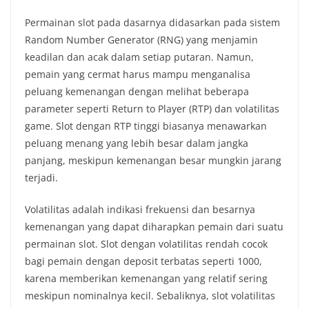
Permainan slot pada dasarnya didasarkan pada sistem
Random Number Generator (RNG) yang menjamin
keadilan dan acak dalam setiap putaran. Namun,
pemain yang cermat harus mampu menganalisa
peluang kemenangan dengan melihat beberapa
parameter seperti Return to Player (RTP) dan volatilitas
game. Slot dengan RTP tinggi biasanya menawarkan
peluang menang yang lebih besar dalam jangka
panjang, meskipun kemenangan besar mungkin jarang
terjadi.
Volatilitas adalah indikasi frekuensi dan besarnya
kemenangan yang dapat diharapkan pemain dari suatu
permainan slot. Slot dengan volatilitas rendah cocok
bagi pemain dengan deposit terbatas seperti 1000,
karena memberikan kemenangan yang relatif sering
meskipun nominalnya kecil. Sebaliknya, slot volatilitas