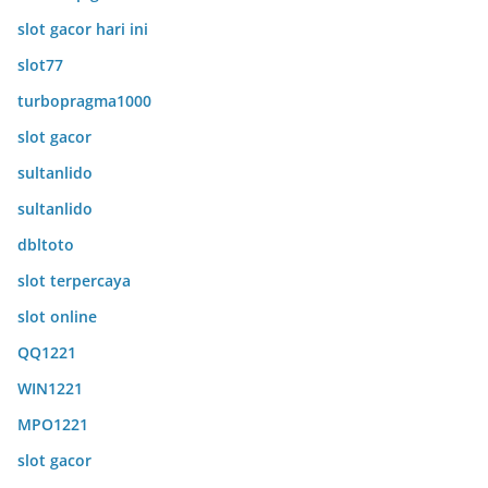
slot gacor hari ini
slot77
turbopragma1000
slot gacor
sultanlido
sultanlido
dbltoto
slot terpercaya
slot online
QQ1221
WIN1221
MPO1221
slot gacor