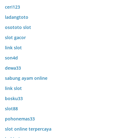
ceri123
ladangtoto
osototo slot
slot gacor
link slot
son4d
dewa33
sabung ayam online
link slot
bosku33
slot88
pohonemas33
slot online terpercaya