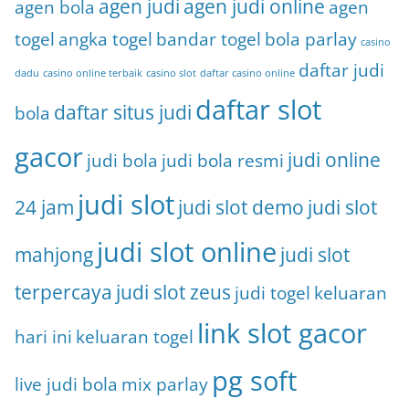
agen judi
agen judi online
agen bola
agen
togel
angka togel
bandar togel
bola parlay
casino
daftar judi
dadu
casino online terbaik
casino slot
daftar casino online
daftar slot
daftar situs judi
bola
gacor
judi online
judi bola
judi bola resmi
judi slot
24 jam
judi slot demo
judi slot
judi slot online
mahjong
judi slot
terpercaya
judi slot zeus
judi togel
keluaran
link slot gacor
hari ini
keluaran togel
pg soft
live judi bola
mix parlay