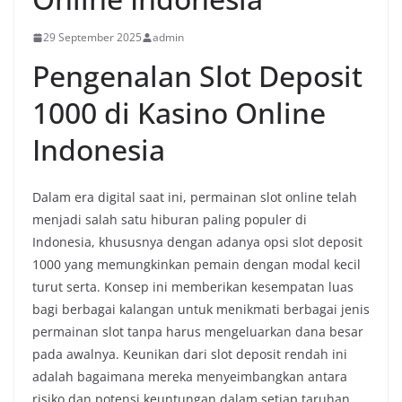
29 September 2025
admin
Pengenalan Slot Deposit
1000 di Kasino Online
Indonesia
Dalam era digital saat ini, permainan slot online telah
menjadi salah satu hiburan paling populer di
Indonesia, khususnya dengan adanya opsi slot deposit
1000 yang memungkinkan pemain dengan modal kecil
turut serta. Konsep ini memberikan kesempatan luas
bagi berbagai kalangan untuk menikmati berbagai jenis
permainan slot tanpa harus mengeluarkan dana besar
pada awalnya. Keunikan dari slot deposit rendah ini
adalah bagaimana mereka menyeimbangkan antara
risiko dan potensi keuntungan dalam setiap taruhan