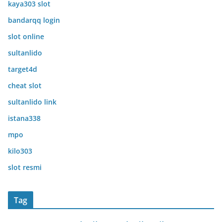
kaya303 slot
bandarqq login
slot online
sultanlido
target4d
cheat slot
sultanlido link
istana338
mpo
kilo303
slot resmi
Tag