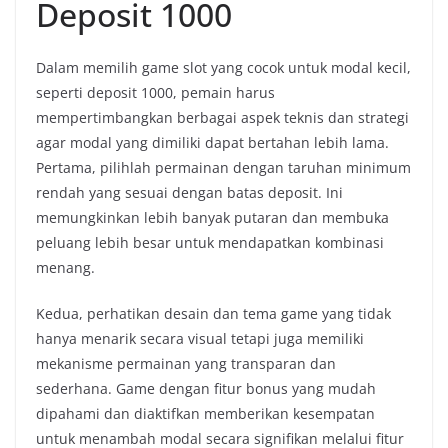
Deposit 1000
Dalam memilih game slot yang cocok untuk modal kecil,
seperti deposit 1000, pemain harus
mempertimbangkan berbagai aspek teknis dan strategi
agar modal yang dimiliki dapat bertahan lebih lama.
Pertama, pilihlah permainan dengan taruhan minimum
rendah yang sesuai dengan batas deposit. Ini
memungkinkan lebih banyak putaran dan membuka
peluang lebih besar untuk mendapatkan kombinasi
menang.
Kedua, perhatikan desain dan tema game yang tidak
hanya menarik secara visual tetapi juga memiliki
mekanisme permainan yang transparan dan
sederhana. Game dengan fitur bonus yang mudah
dipahami dan diaktifkan memberikan kesempatan
untuk menambah modal secara signifikan melalui fitur