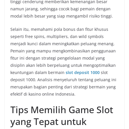
tinggi cenderung memberikan kemenangan besar
namun jarang, sehingga cocok bagi pemain dengan
modal lebih besar yang siap mengambil risiko tinggi.
Selain itu, memahami pola bonus dan fitur khusus
seperti free spins, multipliers, dan wild symbols
menjadi kunci dalam meningkatkan peluang menang.
Pemain yang mampu mengkombinasikan penggunaan
fitur ini dengan strategi pengelolaan modal yang
disiplin akan lebih berpeluang untuk mengoptimalkan
keuntungan dalam bermain
slot deposit 1000
slot
deposit 1000. Analisis menyeluruh tentang peluang ini
merupakan bagian penting dari strategi bermain yang
efektif di kasino online Indonesia.
Tips Memilih Game Slot
yang Tepat untuk