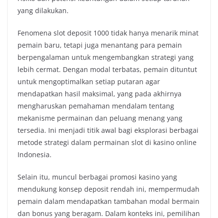
yang dilakukan.
Fenomena slot deposit 1000 tidak hanya menarik minat
pemain baru, tetapi juga menantang para pemain
berpengalaman untuk mengembangkan strategi yang
lebih cermat. Dengan modal terbatas, pemain dituntut
untuk mengoptimalkan setiap putaran agar
mendapatkan hasil maksimal, yang pada akhirnya
mengharuskan pemahaman mendalam tentang
mekanisme permainan dan peluang menang yang
tersedia. Ini menjadi titik awal bagi eksplorasi berbagai
metode strategi dalam permainan slot di kasino online
Indonesia.
Selain itu, muncul berbagai promosi kasino yang
mendukung konsep deposit rendah ini, mempermudah
pemain dalam mendapatkan tambahan modal bermain
dan bonus yang beragam. Dalam konteks ini, pemilihan