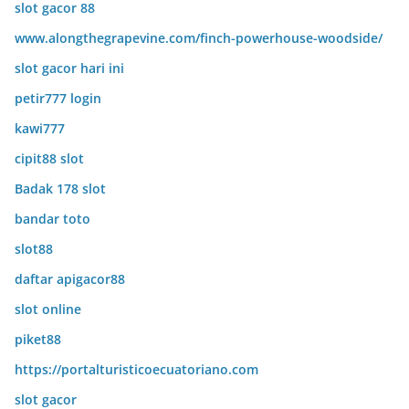
slot gacor 88
www.alongthegrapevine.com/finch-powerhouse-woodside/
slot gacor hari ini
petir777 login
kawi777
cipit88 slot
Badak 178 slot
bandar toto
slot88
daftar apigacor88
slot online
piket88
https://portalturisticoecuatoriano.com
slot gacor