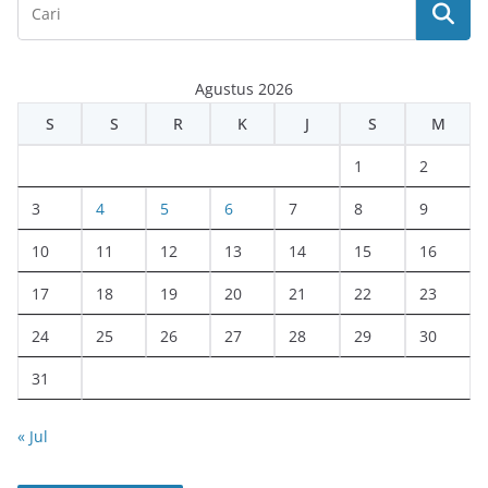
Agustus 2026
S
S
R
K
J
S
M
1
2
3
4
5
6
7
8
9
10
11
12
13
14
15
16
17
18
19
20
21
22
23
24
25
26
27
28
29
30
31
« Jul