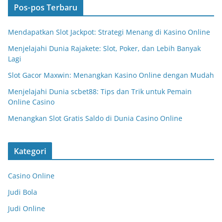
Pos-pos Terbaru
Mendapatkan Slot Jackpot: Strategi Menang di Kasino Online
Menjelajahi Dunia Rajakete: Slot, Poker, dan Lebih Banyak
Lagi
Slot Gacor Maxwin: Menangkan Kasino Online dengan Mudah
Menjelajahi Dunia scbet88: Tips dan Trik untuk Pemain
Online Casino
Menangkan Slot Gratis Saldo di Dunia Casino Online
Kategori
Casino Online
Judi Bola
Judi Online