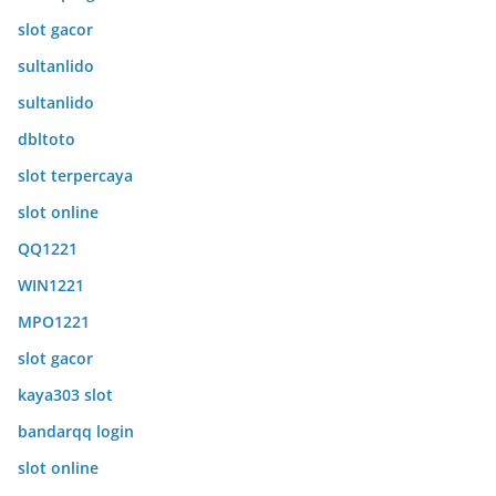
slot gacor
sultanlido
sultanlido
dbltoto
slot terpercaya
slot online
QQ1221
WIN1221
MPO1221
slot gacor
kaya303 slot
bandarqq login
slot online