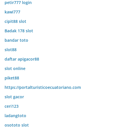
petir777 login
kawi777
cipit88 slot
Badak 178 slot
bandar toto
slot88
daftar apigacor88
slot online
piket88
https://portalturisticoecuatoriano.com
slot gacor
ceri123
ladangtoto
osototo slot