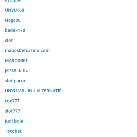
UNYU168
Naga99
badak178
slot
mabosbetcasino.com
MABOSBET
JKT88 daftar
slot gacor
UNYU168 LINK ALTERNATIF
cog777
slot777
judi bola
Totobet